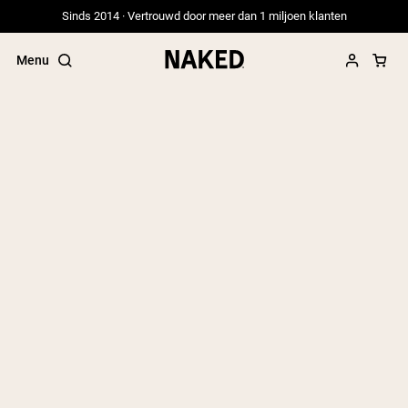
Sinds 2014 · Vertrouwd door meer dan 1 miljoen klanten
Menu
Populaire Zoektermen
”Protein Powder“
”Overnight Oats“
”Vegan protein“
”Collagen“
”Micellar Casein“
PROTEIN POWDERS
Best Seller
Erwteneiwit
Grasgevoerd Wei Eiwit Poeder
Collageenpeptiden