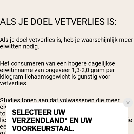
ALS JE DOEL VETVERLIES IS:
Als je doel vetverlies is, heb je waarschijnlijk meer
eiwitten nodig.
Het consumeren van een hogere dagelijkse
eiwitinname van ongeveer 1,3-2,0 gram per
kilogram lichaamsgewicht is gunstig voor
vetverlies.
Studies tonen aan dat volwassenen die meer
eiwitten consumeren (1,3-2,0 g/kg/dag) een
SELECTEER UW
toename in vetvrije massa en een afname van
VERZENDLAND* EN UW
lichaamsvet hebben, vergeleken met degenen die
een normale eiwitinname van ongeveer 0,8
VOORKEURSTAAL.
g/kg/dag hebben (
4
,
5
).