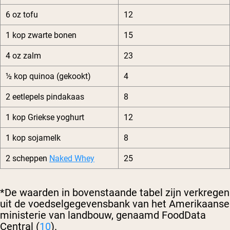
6 oz tofu
12
1 kop zwarte bonen
15
4 oz zalm
23
½ kop quinoa (gekookt)
4
2 eetlepels pindakaas
8
1 kop Griekse yoghurt
12
1 kop sojamelk
8
2 scheppen
Naked Whey
25
*De waarden in bovenstaande tabel zijn verkregen
uit de voedselgegevensbank van het Amerikaanse
ministerie van landbouw, genaamd FoodData
Central (
10
).