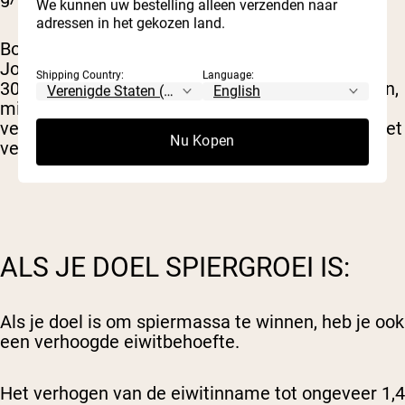
We kunnen uw bestelling alleen verzenden naar
adressen in het gekozen land.
Bovendien toonde een studie uit het American
Journal of Clinical Nutrition aan dat vrouwen die
Shipping Country:
Language:
30% van hun totale calorieën uit eiwitten haalden,
minder calorieën aten en meer gewicht verloren
vergeleken met degenen die hun eiwitinname niet
Nu Kopen
verhoogden (
6
).
ALS JE DOEL SPIERGROEI IS:
Als je doel is om spiermassa te winnen, heb je ook
een verhoogde eiwitbehoefte.
Het verhogen van de eiwitinname tot ongeveer 1,4