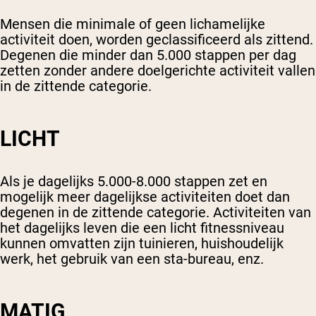
Chocolade Grasgevoerde Wei
Vanille grasgevoerde wei
Mensen die minimale of geen lichamelijke
Weidegevoerde wei
activiteit doen, worden geclassificeerd als zittend.
Degenen die minder dan 5.000 stappen per dag
Shop All Protein Powders
zetten zonder andere doelgerichte activiteit vallen
in de zittende categorie.
VEGAN PROTEIN
Best Seller
Erwteneiwit
LICHT
Als je dagelijks 5.000-8.000 stappen zet en
mogelijk meer dagelijkse activiteiten doet dan
degenen in de zittende categorie. Activiteiten van
Shop All Vegan Protein
het dagelijks leven die een licht fitnessniveau
kunnen omvatten zijn tuinieren, huishoudelijk
werk, het gebruik van een sta-bureau, enz.
MATIG