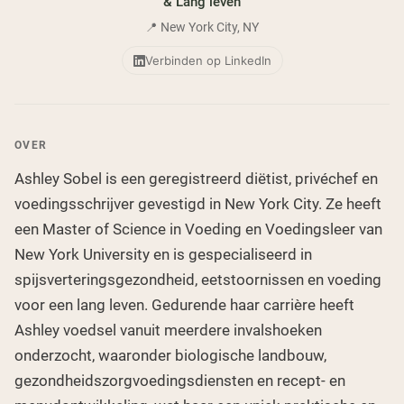
& Lang leven
Chocolade Grasgevoerde Wei
Vanille grasgevoerde wei
📍 New York City, NY
Weidegevoerde wei
Verbinden op LinkedIn
Shop All Protein Powders
VEGAN PROTEIN
Best Seller
OVER
Erwteneiwit
Ashley Sobel is een geregistreerd diëtist, privéchef en
voedingsschrijver gevestigd in New York City. Ze heeft
een Master of Science in Voeding en Voedingsleer van
New York University en is gespecialiseerd in
Shop All Vegan Protein
spijsverteringsgezondheid, eetstoornissen en voeding
voor een lang leven. Gedurende haar carrière heeft
Ashley voedsel vanuit meerdere invalshoeken
onderzocht, waaronder biologische landbouw,
gezondheidszorgvoedingsdiensten en recept- en