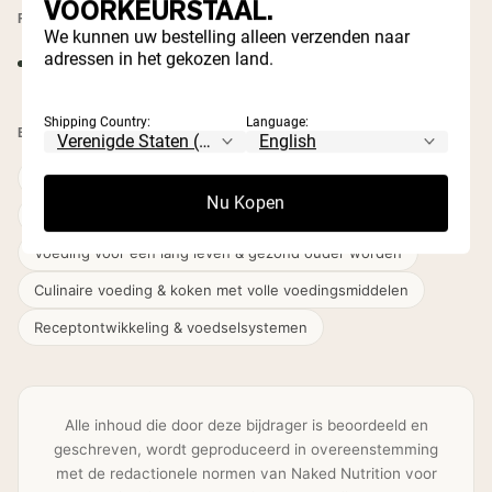
VOORKEURSTAAL.
PROFESSIONELE LIDMAATSCHAPPEN
We kunnen uw bestelling alleen verzenden naar
adressen in het gekozen land.
Academie voor Voeding en Diëtetiek
Shipping Country:
Language:
EXPERTISEGEBIEDEN
Spijsverteringsgezondheid & darmvoeding
Nu Kopen
Eetstoornissen & intuïtief eten
Voeding voor een lang leven & gezond ouder worden
Culinaire voeding & koken met volle voedingsmiddelen
Receptontwikkeling & voedselsystemen
Alle inhoud die door deze bijdrager is beoordeeld en
geschreven, wordt geproduceerd in overeenstemming
met de redactionele normen van Naked Nutrition voor