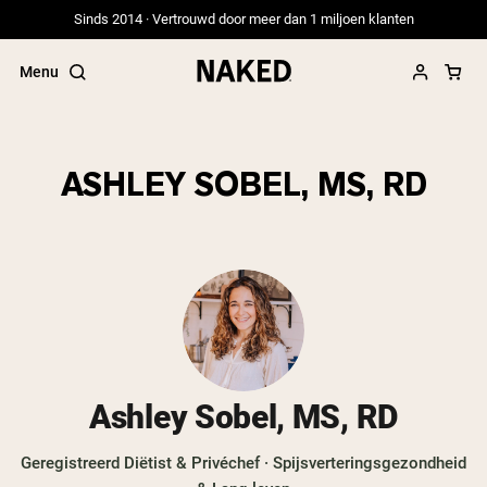
Sinds 2014 · Vertrouwd door meer dan 1 miljoen klanten
Menu
ASHLEY SOBEL, MS, RD
Populaire Zoektermen
”Protein Powder“
”Overnight Oats“
”Vegan protein“
”Collagen“
”Micellar Casein“
PROTEIN POWDERS
Best Seller
Ashley Sobel, MS, RD
Erwteneiwit
Grasgevoerd Wei Eiwit Poeder
Geregistreerd Diëtist & Privéchef · Spijsverteringsgezondheid
Collageenpeptiden