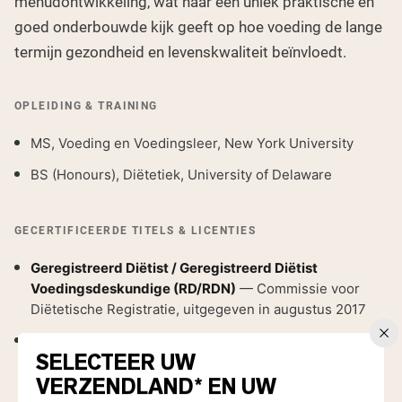
menudontwikkeling, wat haar een uniek praktische en
goed onderbouwde kijk geeft op hoe voeding de lange
termijn gezondheid en levenskwaliteit beïnvloedt.
OPLEIDING & TRAINING
MS, Voeding en Voedingsleer, New York University
BS (Honours), Diëtetiek, University of Delaware
GECERTIFICEERDE TITELS & LICENTIES
Geregistreerd Diëtist / Geregistreerd Diëtist
Voedingsdeskundige (RD/RDN)
— Commissie voor
Diëtetische Registratie, uitgegeven in augustus 2017
ServSafe Gecertificeerd
— National Restaurant
SELECTEER UW
Association
VERZENDLAND* EN UW