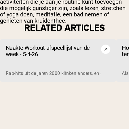
activiteiten die je aan je routine kunt toevoegen
die mogelijk gunstiger zijn, zoals lezen, stretchen
of yoga doen, meditatie, een bad nemen of
genieten van kruidenthee.
RELATED ARTICLES
Naakte Workout-afspeellijst van de
Ho
week - 5-4-26
te
en
Rap-hits uit de jaren 2000 klinken anders, en dat doen ze 
Als