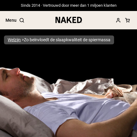
Sinds 2014 · Vertrouwd door meer dan 1 miljoen klanten
Menu
Welzijn
Zo beïnvloedt de slaapkwaliteit de spiermassa
Populaire Zoektermen
”Protein Powder“
”Overnight Oats“
”Vegan protein“
”Collagen“
”Micellar Casein“
PROTEIN POWDERS
Best Seller
Erwteneiwit
Grasgevoerd Wei Eiwit Poeder
Collageenpeptiden