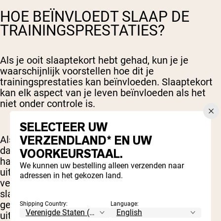
HOE BEÏNVLOEDT SLAAP DE
TRAININGSPRESTATIES?
Als je ooit slaaptekort hebt gehad, kun je je
waarschijnlijk voorstellen hoe dit je
trainingsprestaties kan beïnvloeden. Slaaptekort
kan elk aspect van je leven beïnvloeden als het
niet onder controle is.
SELECTEER UW
VERZENDLAND* EN UW
Als je chronisch uitgeput bent, is de kans kleiner
dat je consistent traint of de energie hebt om zo
VOORKEURSTAAL.
hard te trainen als normaal wanneer je goed
We kunnen uw bestelling alleen verzenden naar
uitgerust bent. Daarnaast hebben studies een
adressen in het gekozen land.
verband gevonden tussen een betere
slaapkwaliteit en -duur en verbeteringen in
gebieden zoals reactietijd, nauwkeurigheid en
Shipping Country:
Language:
uithoudingsvermogen [
5
].