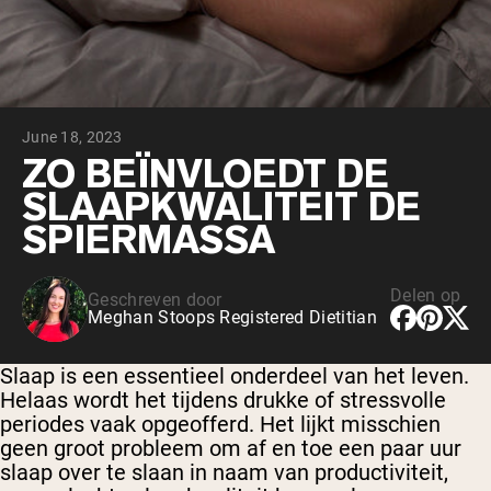
Chocolade Grasgevoerde Wei
Vanille grasgevoerde wei
Weidegevoerde wei
Shop All Protein Powders
June 18, 2023
VEGAN PROTEIN
Best Seller
ZO BEÏNVLOEDT DE
Erwteneiwit
SLAAPKWALITEIT DE
SPIERMASSA
Delen op
Geschreven door
Meghan Stoops Registered Dietitian
Shop All Vegan Protein
Slaap is een essentieel onderdeel van het leven.
Helaas wordt het tijdens drukke of stressvolle
periodes vaak opgeofferd. Het lijkt misschien
geen groot probleem om af en toe een paar uur
slaap over te slaan in naam van productiviteit,