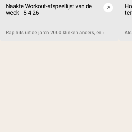
Naakte Workout-afspeellijst van de
Ho
week - 5-4-26
te
en
Rap-hits uit de jaren 2000 klinken anders, en dat doen ze 
Als