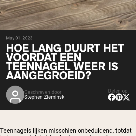
Chocolade Grasgevoerde Wei
Vanille grasgevoerde wei
Weidegevoerde wei
Shop All Protein Powders
May 01, 2023
VEGAN PROTEIN
Best Seller
HOE LANG DUURT HET
Erwteneiwit
VOORDAT EEN
TEENNAGEL WEER IS
AANGEGROEID?
Delen op
Geschreven door
Shop All Vegan Protein
Stephen Zieminski
Teennagels lijken misschien onbeduidend, totdat