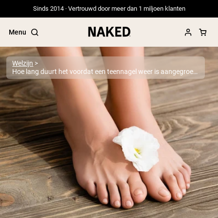
Sinds 2014 · Vertrouwd door meer dan 1 miljoen klanten
Menu
Welzijn
Hoe lang duurt het voordat een teennagel weer is aangegroeid?
Populaire Zoektermen
”Protein Powder“
”Overnight Oats“
”Vegan protein“
”Collagen“
”Micellar Casein“
PROTEIN POWDERS
Best Seller
Erwteneiwit
Grasgevoerd Wei Eiwit Poeder
Collageenpeptiden