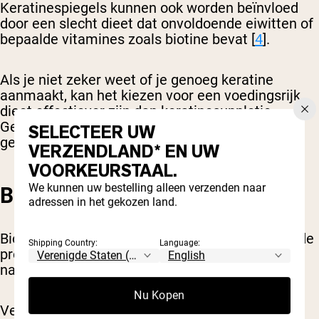
Keratinespiegels kunnen ook worden beïnvloed
door een slecht dieet dat onvoldoende eiwitten of
bepaalde vitamines zoals biotine bevat [
4
].
Als je niet zeker weet of je genoeg keratine
aanmaakt, kan het kiezen voor een voedingsrijk
dieet effectiever zijn dan keratinesuppletie.
Gezonde nagels groeien sneller dan broze,
SELECTEER UW
gebarsten of zieke nagels.
VERZENDLAND* EN UW
VOORKEURSTAAL.
We kunnen uw bestelling alleen verzenden naar
BIOTINE
adressen in het gekozen land.
Biotine is een B-vitamine die essentieel is voor de
Shipping Country:
Language:
productie van eiwitten die nodig zijn voor
nagelgroei.
Nu Kopen
Verschillende kleinere studies ondersteunen het