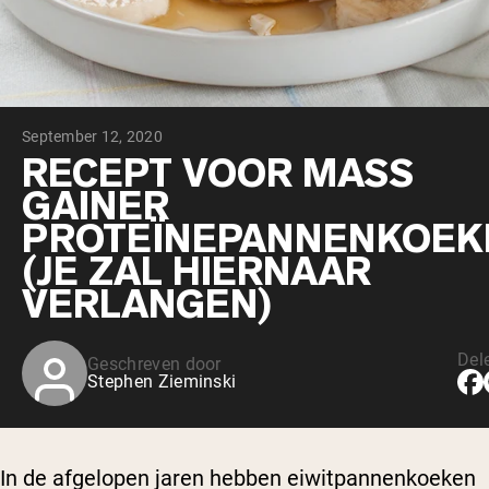
Chocolade Grasgevoerde Wei
Vanille grasgevoerde wei
Weidegevoerde wei
Shop All Protein Powders
September 12, 2020
VEGAN PROTEIN
Best Seller
RECEPT VOOR MASS
Erwteneiwit
GAINER
PROTEÏNEPANNENKOEK
(JE ZAL HIERNAAR
VERLANGEN)
Shop All Vegan Protein
Del
Geschreven door
Stephen Zieminski
In de afgelopen jaren hebben eiwitpannenkoeken