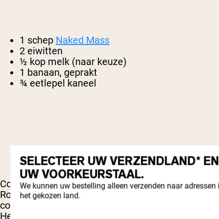
1 schep
Naked Mass
2 eiwitten
½ kop melk (naar keuze)
1 banaan, geprakt
¾ eetlepel kaneel
SELECTEER UW VERZENDLAND* EN
UW VOORKEURSTAAL.
Combineer alle droge ingrediënten in een kom.
We kunnen uw bestelling alleen verzenden naar adressen 
Roer langzaam de melk erdoor, let op de
het gekozen land.
consistentie – je hebt misschien niet alles nodig.
Het beslag moet eruitzien als standaard