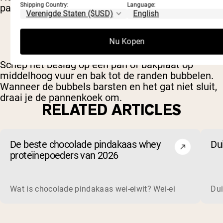
Shipping Country:
Language:
pannenkoekenbeslag.
Nu Kopen
Schep het beslag op een pan of bakplaat op
middelhoog vuur en bak tot de randen bubbelen.
Wanneer de bubbels barsten en het gat niet sluit,
draai je de pannenkoek om.
RELATED ARTICLES
De beste chocolade pindakaas whey
Du
proteïnepoeders van 2026
Wat is chocolade pindakaas wei-eiwit? Wei-eiwit is een co
Dui