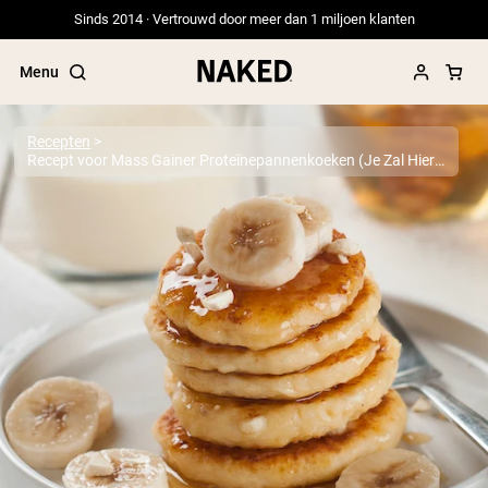
Sinds 2014 · Vertrouwd door meer dan 1 miljoen klanten
Menu
Recepten
Recept voor Mass Gainer Proteïnepannenkoeken (Je Zal Hiernaar Verlangen)
Populaire Zoektermen
”Protein Powder“
”Overnight Oats“
”Vegan protein“
”Collagen“
”Micellar Casein“
PROTEIN POWDERS
Best Seller
Erwteneiwit
Grasgevoerd Wei Eiwit Poeder
Collageenpeptiden