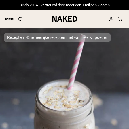
Sinds 2014 · Vertrouwd door meer dan 1 miljoen klanten
Menu
Recepten
Drie heerlijke recepten met vanille-eiwitpoeder
Populaire Zoektermen
”Protein Powder“
”Overnight Oats“
”Vegan protein“
”Collagen“
”Micellar Casein“
PROTEIN POWDERS
Best Seller
Erwteneiwit
Grasgevoerd Wei Eiwit Poeder
Collageenpeptiden