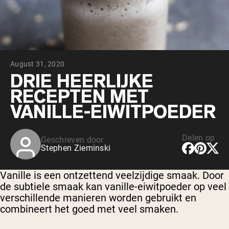
Chocolade Grasgevoerde Wei
Vanille grasgevoerde wei
Weidegevoerde wei
Shop All Protein Powders
August 31, 2020
VEGAN PROTEIN
Best Seller
DRIE HEERLIJKE
Erwteneiwit
RECEPTEN MET
VANILLE-EIWITPOEDER
Delen op
Geschreven door
Stephen Zieminski
Shop All Vegan Protein
Vanille is een ontzettend veelzijdige smaak. Door
de subtiele smaak kan vanille-eiwitpoeder op veel
verschillende manieren worden gebruikt en
combineert het goed met veel smaken.