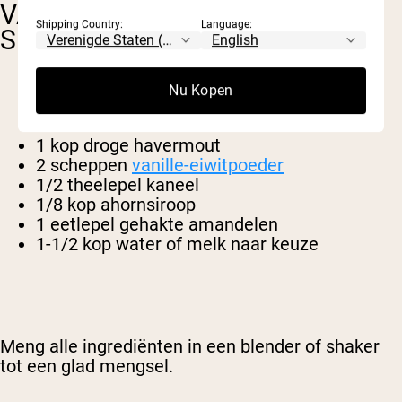
VANILLE HAVERMOUT EIWIT
Shipping Country:
Language:
SMOOTHIE
Nu Kopen
1 kop droge havermout
2 scheppen
vanille-eiwitpoeder
1/2 theelepel kaneel
1/8 kop ahornsiroop
1 eetlepel gehakte amandelen
1-1/2 kop water of melk naar keuze
Meng alle ingrediënten in een blender of shaker
tot een glad mengsel.