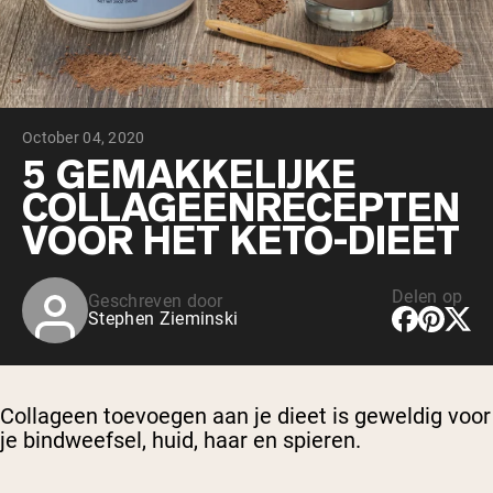
Chocolade Grasgevoerde Wei
Vanille grasgevoerde wei
Weidegevoerde wei
Shop All Protein Powders
October 04, 2020
VEGAN PROTEIN
Best Seller
5 GEMAKKELIJKE
Erwteneiwit
COLLAGEENRECEPTEN
VOOR HET KETO-DIEET
Delen op
Geschreven door
Stephen Zieminski
Shop All Vegan Protein
Collageen toevoegen aan je dieet is geweldig voor
je bindweefsel, huid, haar en spieren.