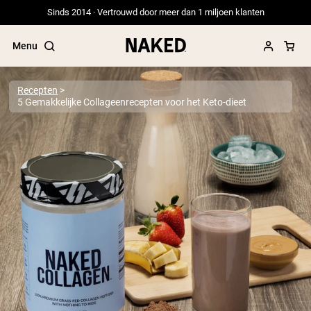
Sinds 2014 · Vertrouwd door meer dan 1 miljoen klanten
Menu
Recepten
5 Gemakkelijke Collageenrecepten voor het Keto-dieet
Populaire Zoektermen
”Protein Powder“
”Overnight Oats“
”Vegan protein“
”Collagen“
”Micellar Casein“
PROTEIN POWDERS
Best Seller
Erwteneiwit
Grasgevoerd Wei Eiwit Poeder
Collageenpeptiden