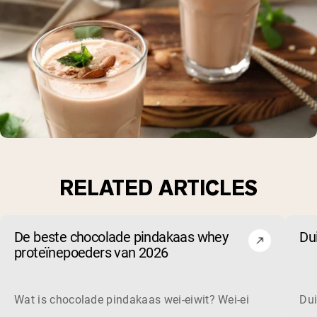
RELATED ARTICLES
De beste chocolade pindakaas whey
Du
proteïnepoeders van 2026
Wat is chocolade pindakaas wei-eiwit? Wei-eiwit is een co
Dui