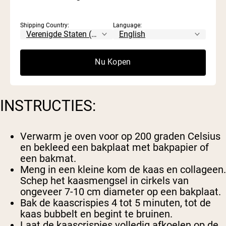
1 kop scherpe cheddar kaas
Shipping Country:
Language:
1 kop Parmezaanse kaas
2 scheppen
Naked Collagen
Nu Kopen
INSTRUCTIES:
Verwarm je oven voor op 200 graden Celsius
en bekleed een bakplaat met bakpapier of
een bakmat.
Meng in een kleine kom de kaas en collageen.
Schep het kaasmengsel in cirkels van
ongeveer 7-10 cm diameter op een bakplaat.
Bak de kaascrispies 4 tot 5 minuten, tot de
kaas bubbelt en begint te bruinen.
Laat de kaascrispies volledig afkoelen op de