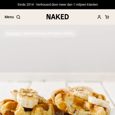
Sinds 2014 · Vertrouwd door meer dan 1 miljoen klanten
Menu
Recepten
Naked Banana Proteïne Wafels
Populaire Zoektermen
”Protein Powder“
”Overnight Oats“
”Vegan protein“
”Collagen“
”Micellar Casein“
PROTEIN POWDERS
Best Seller
Erwteneiwit
Grasgevoerd Wei Eiwit Poeder
Collageenpeptiden