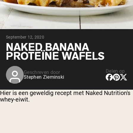
Chocolade Grasgevoerde Wei
Vanille grasgevoerde wei
Weidegevoerde wei
Shop All Protein Powders
September 12, 2020
VEGAN PROTEIN
Best Seller
NAKED BANANA
Erwteneiwit
PROTEÏNE WAFELS
Delen op
Geschreven door
Stephen Zieminski
Shop All Vegan Protein
Hier is een geweldig recept met Naked Nutrition's
whey-eiwit.