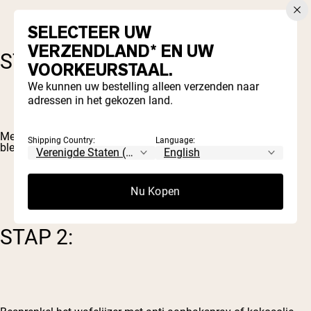
SELECTEER UW
VERZENDLAND* EN UW
STAP 1:
VOORKEURSTAAL.
We kunnen uw bestelling alleen verzenden naar
adressen in het gekozen land.
Meng alle ingrediënten samen met de hand of met een
Shipping Country:
Language:
blender/keukenmachine.
Nu Kopen
STAP 2: