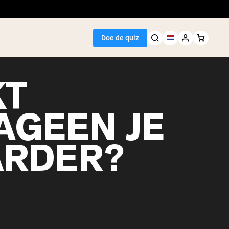
Doe de quiz
KT
AGEEN JE
Seller
RDER?
wit
egan Protein