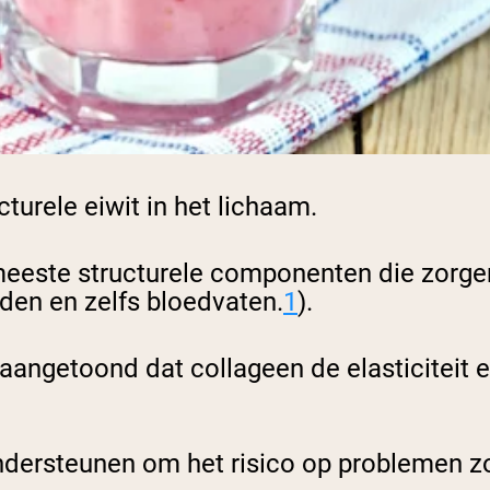
urele eiwit in het lichaam.
meeste structurele componenten die zorgen
nden en zelfs bloedvaten.
1
).
aangetoond dat collageen de elasticiteit en
dersteunen om het risico op problemen z