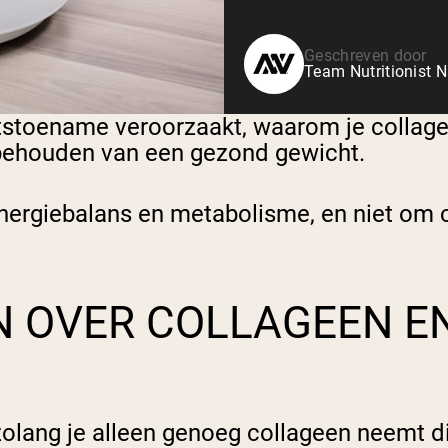
Geschreven door
Team Nutritionist N
tstoename veroorzaakt, waarom je collag
 behouden van een gezond gewicht.
nergiebalans en metabolisme, en niet om 
N OVER COLLAGEEN E
zolang je alleen genoeg collageen neemt di