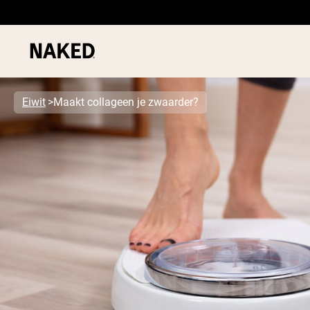
Eiwit
Maakt collageen je zwaarder?
PROTEIN
Populaire Zoektermen
”Protein Powder“
”Overnight Oats“
”Vegan protein“
”Collagen“
”Micellar Casein“