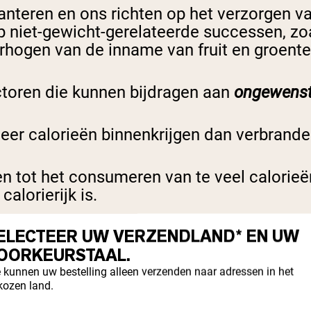
nteren en ons richten op het verzorgen va
op niet-gewicht-gerelateerde successen, z
ogen van de inname van fruit en groenten
ctoren die kunnen bijdragen aan
ongewens
eer calorieën binnenkrijgen dan verbrand
den tot het consumeren van te veel calori
alorierijk is.
ELECTEER UW VERZENDLAND* EN UW
ageeneiwit) helpt om een vol gevoel en sta
OORKEURSTAAL.
t.
 kunnen uw bestelling alleen verzenden naar adressen in het
kozen land.
wichtstoename zijn hormonale onevenwicht