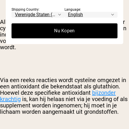
Shipping Country:
Language:
Allereerst is wei bijzonder rijk aan het aminozuur
cysteïne. Hoewel dit aminozuur op zichzelf al een
Nu Kopen
indrukwekkende lijst voordelen heeft, zijn we
vooral geïnteresseerd in wat het in je lichaam
wordt.
Via een reeks reacties wordt cysteïne omgezet in
een antioxidant die bekendstaat als glutathion.
Hoewel deze specifieke antioxidant
bijzonder
krachtig
is, kan hij helaas niet via je voeding of als
supplement worden ingenomen; hij moet in je
lichaam worden aangemaakt uit grondstoffen.