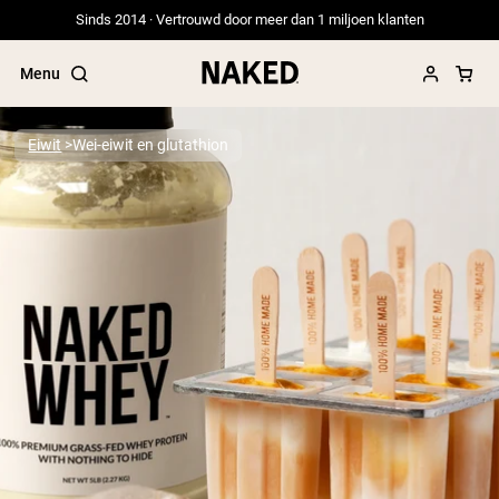
Sinds 2014 · Vertrouwd door meer dan 1 miljoen klanten
Menu
Eiwit
Wei-eiwit en glutathion
Populaire Zoektermen
”Protein Powder“
”Overnight Oats“
”Vegan protein“
”Collagen“
”Micellar Casein“
PROTEIN POWDERS
Best Seller
Erwteneiwit
Grasgevoerd Wei Eiwit Poeder
Collageenpeptiden