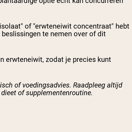
plantaardige optie echt kan concurreren
 isolaat" of "erwteneiwit concentraat" hebt
beslissingen te nemen over of dit
 erwteneiwit, zodat je precies kunt
disch of voedingsadvies. Raadpleeg altijd
e dieet of supplementenroutine.