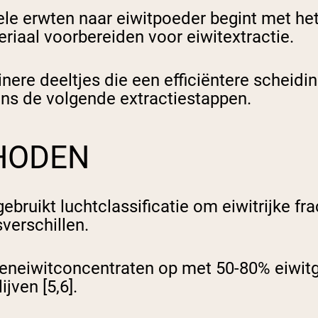
hele erwten naar eiwitpoeder begint met he
eriaal voorbereiden voor eiwitextractie.
ere deeltjes die een efficiëntere scheidin
s de volgende extractiestappen.
HODEN
 gebruikt luchtclassificatie om eiwitrijke f
sverschillen.
eneiwitconcentraten op met 50-80% eiwitge
jven [5,6].