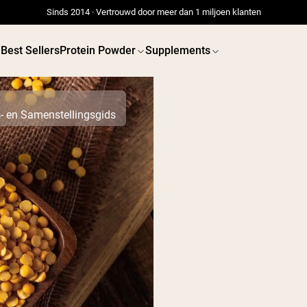
Sinds 2014 · Vertrouwd door meer dan 1 miljoen klanten
Best Sellers
Protein Powder
Supplements
- en Samenstellingsgids
 POWDERS
VEGAN PROTEIN
Best Seller
Best 
Erwteneiwit
Erwtenei
Grasgevoerd Wei Eiwit
Poeder
Collageenpeptiden
Chocolade
Grasgevoerde Wei
Vanille grasgevoerde
wei
Weidegevoerde wei
Shop All V
Shop All Protein Powders