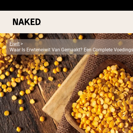
Eiwit
Waar Is Erwteneiwit Van Gemaakt? Een Complete Voedings
PROTEIN
Populaire Zoektermen
”Protein Powder“
”Overnight Oats“
”Vegan protein“
”Collagen“
”Micellar Casein“