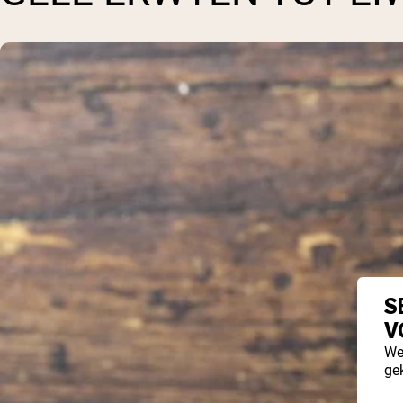
S
V
We
ge