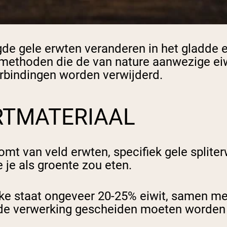
gde gele erwten veranderen in het gladde e
ethoden die de van nature aanwezige eiwi
rbindingen worden verwijderd.
RTMATERIAAL
omt van veld erwten, specifiek gele splite
 je als groente zou eten.
ijke staat ongeveer 20-25% eiwit, samen m
 de verwerking gescheiden moeten worden [