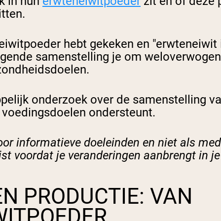
jk in hun
erwteneiwitpoeder
zit en of deze 
itten.
je eiwitpoeder hebt gekeken en "erwteneiwit
iggende samenstelling je om weloverwogen 
ezondheidsdoelen.
elijk onderzoek over de samenstelling van
e voedingsdoelen ondersteunt.
voor informatieve doeleinden en niet als me
ist voordat je veranderingen aanbrengt in j
N PRODUCTIE: VAN
WITPOEDER