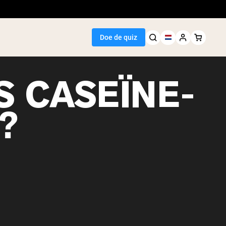
Doe de quiz
S CASEÏNE-
?
Seller
wit
egan Protein