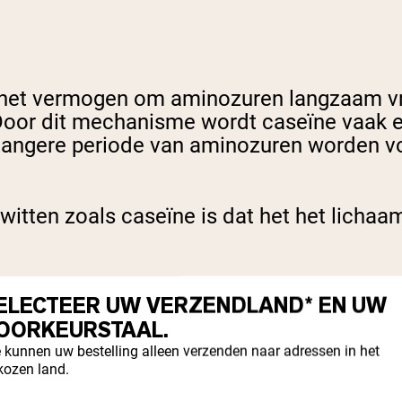
 het vermogen om aminozuren langzaam vr
Door dit mechanisme wordt caseïne vaak e
n langere periode van aminozuren worden 
itten zoals caseïne is dat het het lichaa
ELECTEER UW VERZENDLAND* EN UW
lichaam spieren begint af te breken, bijvo
OORKEURSTAAL.
helpen eiwitten te synthetiseren.
 kunnen uw bestelling alleen verzenden naar adressen in het
kozen land.