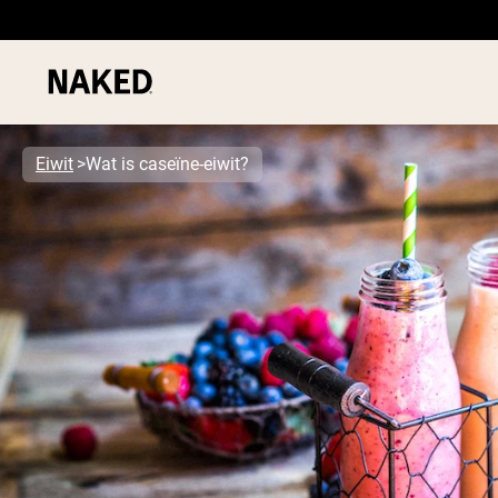
Eiwit
Wat is caseïne-eiwit?
PROTEIN
Populaire Zoektermen
”Protein Powder“
”Overnight Oats“
”Vegan protein“
”Collagen“
”Micellar Casein“