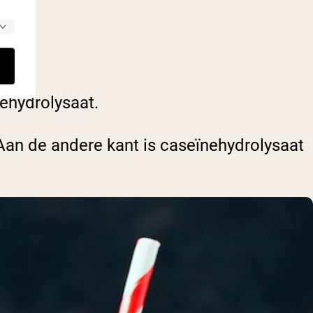
E
ehydrolysaat.
Aan de andere kant is caseïnehydrolysaat