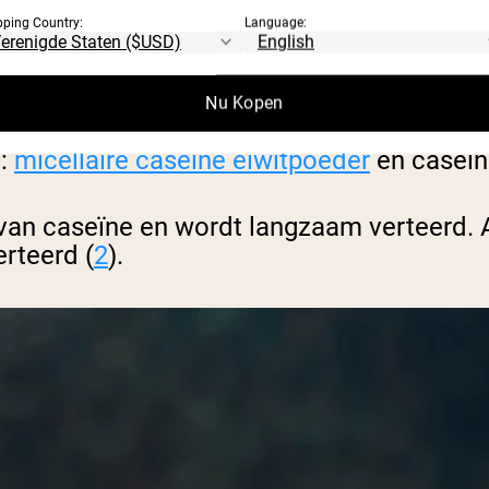
pping Country:
Language:
NDE SOORTEN CASEÏN
Nu Kopen
e:
micellaire caseïne eiwitpoeder
en caseïn
 van caseïne en wordt langzaam verteerd. 
erteerd (
2
).