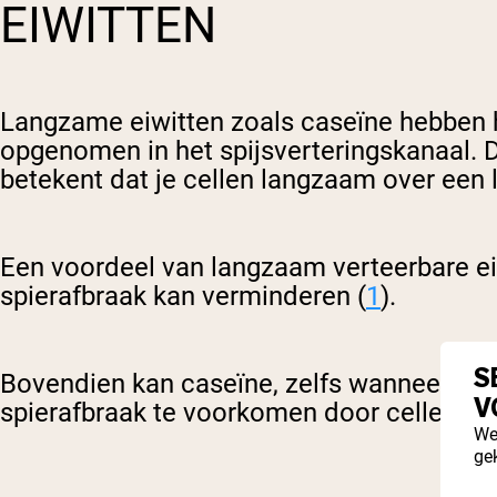
EIWITTEN
Langzame eiwitten zoals caseïne hebben
opgenomen in het spijsverteringskanaal. 
betekent dat je cellen langzaam over ee
Een voordeel van langzaam verteerbare eiw
spierafbraak kan verminderen (
1
).
S
Bovendien kan caseïne, zelfs wanneer het 
V
spierafbraak te voorkomen door cellen te 
We
ge