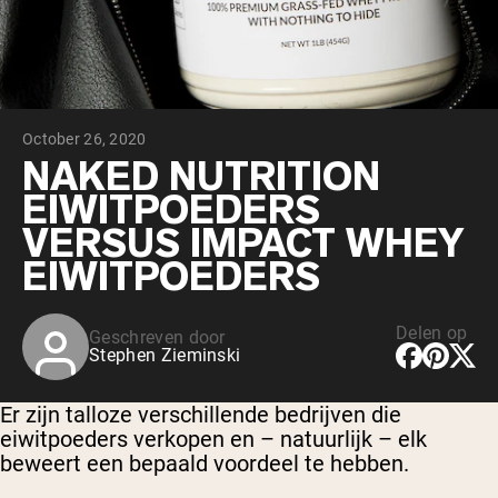
Chocolade Grasgevoerde Wei
Vanille grasgevoerde wei
Weidegevoerde wei
Shop All Protein Powders
October 26, 2020
VEGAN PROTEIN
Best Seller
NAKED NUTRITION
Erwteneiwit
EIWITPOEDERS
VERSUS IMPACT WHEY
EIWITPOEDERS
Delen op
Geschreven door
Shop All Vegan Protein
Stephen Zieminski
Er zijn talloze verschillende bedrijven die
eiwitpoeders verkopen en – natuurlijk – elk
beweert een bepaald voordeel te hebben.