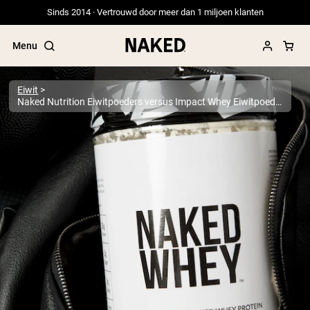
Sinds 2014 · Vertrouwd door meer dan 1 miljoen klanten
Menu
Eiwit
Naked Nutrition Eiwitpoeders versus Impact Whey Eiwitpoeders
Populaire Zoektermen
”Protein Powder“
”Overnight Oats“
”Vegan protein“
”Collagen“
”Micellar Casein“
PROTEIN POWDERS
Best Seller
Erwteneiwit
Grasgevoerd Wei Eiwit Poeder
Collageenpeptiden