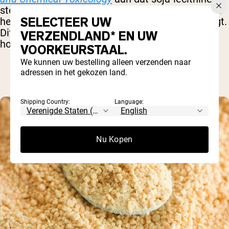
sterk oestrogeenachtig is – wat betekent dat het
SELECTEER UW
het niveau van het hormoon oestrogeen verhoogt.
Dit kan onder andere de schildklierfunctie en
VERZENDLAND* EN UW
hormoonproductie verstoren.
VOORKEURSTAAL.
We kunnen uw bestelling alleen verzenden naar
adressen in het gekozen land.
Shipping Country:
Language:
Nu Kopen