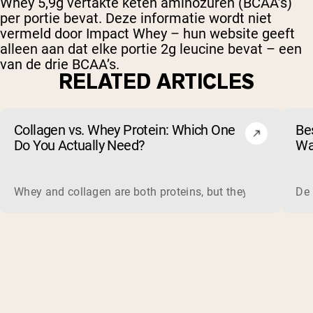
Whey 5,9g vertakte keten aminozuren (BCAA’s)
per portie bevat. Deze informatie wordt niet
vermeld door Impact Whey – hun website geeft
alleen aan dat elke portie 2g leucine bevat – een
van de drie BCAA’s.
RELATED ARTICLES
Collagen vs. Whey Protein: Which One
Be
Do You Actually Need?
Wa
Ve
Whey and collagen are both proteins, but they do different 
De 