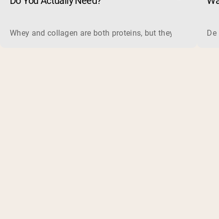
Do You Actually Need?
Wa
Ve
Whey and collagen are both proteins, but they do different 
De 