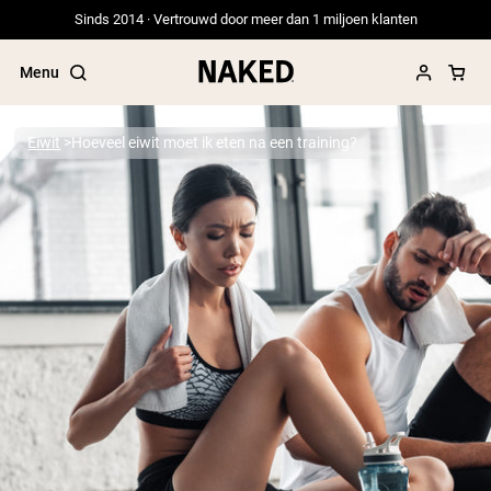
Sinds 2014 · Vertrouwd door meer dan 1 miljoen klanten
Menu
Eiwit
Hoeveel eiwit moet ik eten na een training?
Populaire Zoektermen
”Protein Powder“
”Overnight Oats“
”Vegan protein“
”Collagen“
”Micellar Casein“
PROTEIN POWDERS
Best Seller
Erwteneiwit
Grasgevoerd Wei Eiwit Poeder
Collageenpeptiden