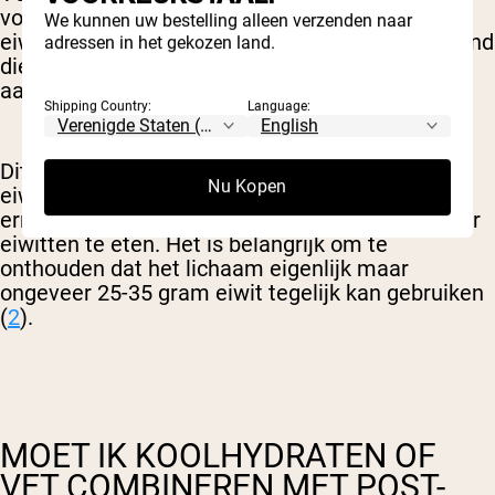
volwassenen dagelijks ongeveer 0,8-1,2 gram
We kunnen uw bestelling alleen verzenden naar
eiwit per kilogram lichaamsgewicht nodig. Iemand
adressen in het gekozen land.
die meer weegt, heeft dus meer eiwit nodig om
aan zijn behoeften te voldoen.
Shipping Country:
Language:
Dit betekent echter niet per se dat je meer
Nu Kopen
eiwitten na je training moet nemen, maar dat je
ernaar moet streven om gedurende de dag vaker
eiwitten te eten. Het is belangrijk om te
onthouden dat het lichaam eigenlijk maar
ongeveer 25-35 gram eiwit tegelijk kan gebruiken
(
2
).
MOET IK KOOLHYDRATEN OF
VET COMBINEREN MET POST-