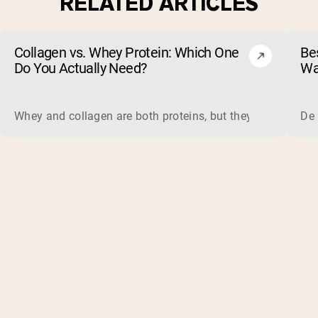
RELATED ARTICLES
Collagen vs. Whey Protein: Which One
Be
Do You Actually Need?
Wa
Ve
Whey and collagen are both proteins, but they do different 
De 