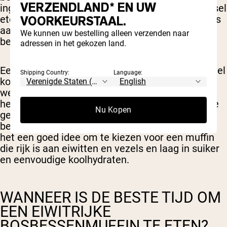
VERZENDLAND* EN UW
ingewikkelder dan wel of niet een bepaald voedsel
eten. Het eten van een voedzaam dieet dat rijk is
VOORKEURSTAAL.
aan eiwitten en vezels kan echter helpen bij het
We kunnen uw bestelling alleen verzenden naar
behouden van een gezond gewicht.
adressen in het gekozen land.
Een typische bosbessenmuffin bevat meestal veel
Shipping Country:
Language:
koolhydraten en eenvoudige suikers, terwijl hij
weinig vezels en eiwitten bevat. Dat gezegd
hebbende, is het helemaal prima om af en toe te
Nu Kopen
genieten van een zoete traktatie. Als je op zoek
bent naar een voedzamere bosbessenmuffin, is
het een goed idee om te kiezen voor een muffin
die rijk is aan eiwitten en vezels en laag in suiker
en eenvoudige koolhydraten.
WANNEER IS DE BESTE TIJD OM
EEN EIWITRIJKE
BOSBESSENMUFFIN TE ETEN?