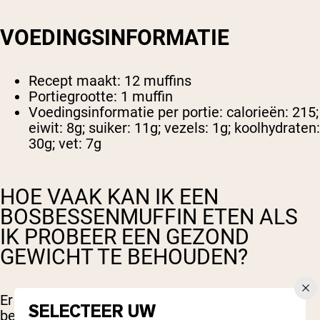
VOEDINGSINFORMATIE
Recept maakt: 12 muffins
Portiegrootte: 1 muffin
Voedingsinformatie per portie: calorieën: 215;
eiwit: 8g; suiker: 11g; vezels: 1g; koolhydraten:
30g; vet: 7g
HOE VAAK KAN IK EEN
BOSBESSENMUFFIN ETEN ALS
IK PROBEER EEN GEZOND
GEWICHT TE BEHOUDEN?
Er zijn veel factoren die een rol spelen bij het
SELECTEER UW
behouden van een gezond gewicht, en het is