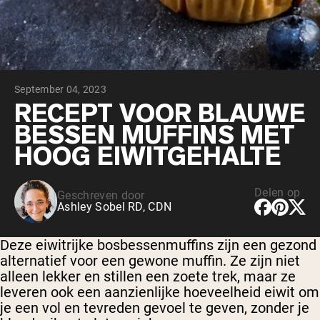
Chocolade Grasgevoerde Wei
Vanille grasgevoerde wei
Weidegevoerde wei
Shop All Protein Powders
September 04, 2023
VEGAN PROTEIN
Best Seller
RECEPT VOOR BLAUWE
Erwteneiwit
BESSEN MUFFINS MET
HOOG EIWITGEHALTE
Delen op
Geschreven door
Ashley Sobel RD, CDN
Shop All Vegan Protein
Deze eiwitrijke bosbessenmuffins zijn een gezond
alternatief voor een gewone muffin. Ze zijn niet
alleen lekker en stillen een zoete trek, maar ze
leveren ook een aanzienlijke hoeveelheid eiwit om
je een vol en tevreden gevoel te geven, zonder je