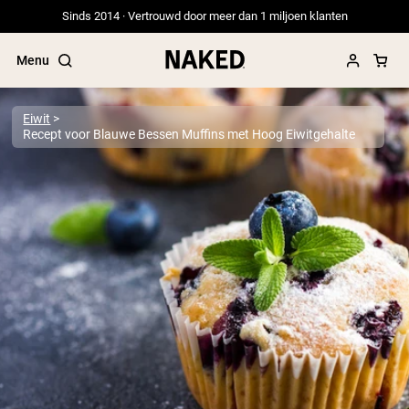
Sinds 2014 · Vertrouwd door meer dan 1 miljoen klanten
Menu
Eiwit
Recept voor Blauwe Bessen Muffins met Hoog Eiwitgehalte
Populaire Zoektermen
”Protein Powder“
”Overnight Oats“
”Vegan protein“
”Collagen“
”Micellar Casein“
PROTEIN POWDERS
Best Seller
Erwteneiwit
Grasgevoerd Wei Eiwit Poeder
Collageenpeptiden