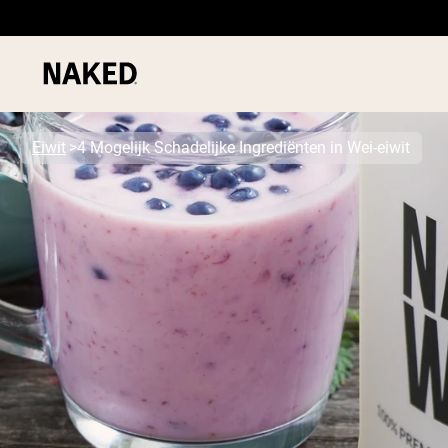
Eiwit
4 Mogelijk Schadelijke Ingrediënten in Wei-eiwit
PROTEIN
Populaire Zoektermen
”Protein Powder“
”Overnight Oats“
”Vegan protein“
”Collagen“
”Micellar Casein“