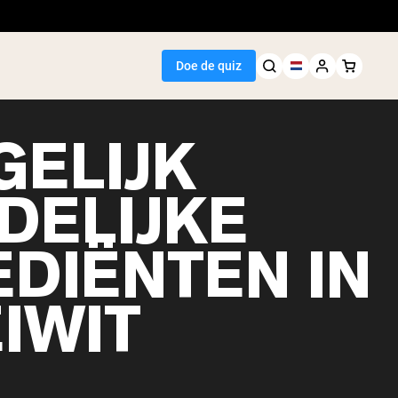
Doe de quiz
GELIJK
DELIJKE
Seller
EDIËNTEN IN
wit
IWIT
egan Protein