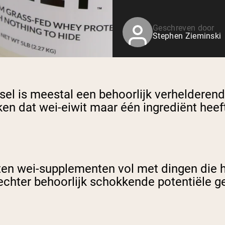
Geschreven door
Stephen Zieminski
dsel is meestal een behoorlijk verheldere
n dat wei-eiwit maar één ingrediënt heeft
itten wei-supplementen vol met dingen die 
hter behoorlijk schokkende potentiële gev