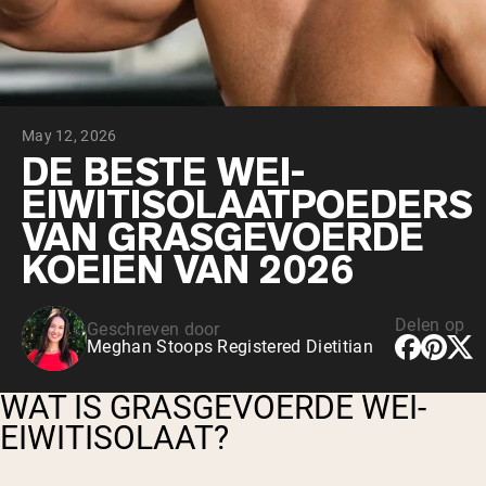
Chocolade Grasgevoerde Wei
Vanille grasgevoerde wei
Weidegevoerde wei
Shop All Protein Powders
May 12, 2026
VEGAN PROTEIN
Best Seller
DE BESTE WEI-
Erwteneiwit
EIWITISOLAATPOEDERS
VAN GRASGEVOERDE
KOEIEN VAN 2026
Delen op
Geschreven door
Shop All Vegan Protein
Meghan Stoops Registered Dietitian
WAT IS GRASGEVOERDE WEI-
EIWITISOLAAT?