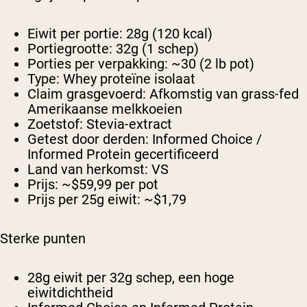
Eiwit per portie:
28g (120 kcal)
Portiegrootte:
32g (1 schep)
Porties per verpakking:
~30 (2 lb pot)
Type:
Whey proteïne isolaat
Claim grasgevoerd:
Afkomstig van grass-fed
Amerikaanse melkkoeien
Zoetstof:
Stevia-extract
Getest door derden:
Informed Choice /
Informed Protein gecertificeerd
Land van herkomst:
VS
Prijs:
~$59,99 per pot
Prijs per 25g eiwit:
~$1,79
Sterke punten
28g eiwit per 32g schep, een hoge
eiwitdichtheid