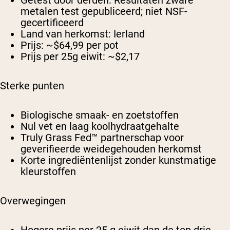
Getest door derden:
Resultaten zware
metalen test gepubliceerd; niet NSF-
gecertificeerd
Land van herkomst:
Ierland
Prijs:
~$64,99 per pot
Prijs per 25g eiwit:
~$2,17
Sterke punten
Biologische smaak- en zoetstoffen
Nul vet en laag koolhydraatgehalte
Truly Grass Fed™ partnerschap voor
geverifieerde weidegehouden herkomst
Korte ingrediëntenlijst zonder kunstmatige
kleurstoffen
Overwegingen