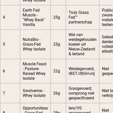
Whey Isolate
Earth Fed
Public
Truly Grass
Muscle -
zware
4
25g
Fed™
"Whey Back"
metal
partnerschap
Vanilla
testen
Wei van
Getes
NutraBio -
weidegehouden
derden
5
Grass-Fed
25g
koeien uit
volled
Whey Isolate
Nieuw-Zeeland
etiket
& Ierland
Muscle Feast
- Pasture-
Weidegevoerd,
Niet
6
22g
Raised Whey
rBST/rBGH-vrij
gespec
Isolate
Grasgevoerd;
Swolverine -
Niet b
7
26g
oorsprong niet
Whey Isolate
verkri
gespecificeerd
Opportuniteas
Iers/VS
Niet
8
- Grass-Fed
28g
grasgevoerd