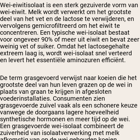
Wei-eiwitisolaat is een sterk gezuiverde vorm van
wei-eiwit. Melk wordt verwerkt om het grootste
deel van het vet en de lactose te verwijderen, en
vervolgens gemicrofiltreerd om het eiwit te
concentreren. Een typische wei-isolaat bestaat
voor ongeveer 90% of meer uit eiwit en bevat zeer
weinig vet of suiker. Omdat het lactosegehalte
extreem laag is, wordt wei-isolaat snel verteerd
en levert het essentiële aminozuren efficiënt.
De term grasgevoerd verwijst naar koeien die het
grootste deel van hun leven grazen op de wei in
plaats van graan te krijgen in afgesloten
voederinstallaties. Consumenten zien
grasgevoerde zuivel vaak als een schonere keuze
vanwege de doorgaans lagere hoeveelheid
synthetische hormonen en meer tijd op de wei.
Een grasgevoerde wei-isolaat combineert de
zuiverheid van isolaatverwerking met melk
afkomstig van op de wei gehouden koeien.