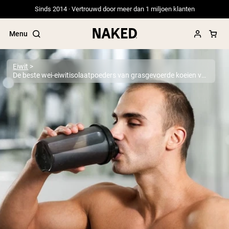
Sinds 2014 · Vertrouwd door meer dan 1 miljoen klanten
Menu
Eiwit
De beste wei-eiwitisolaatpoeders van grasgevoerde koeien van 2026
Populaire Zoektermen
”Protein Powder“
”Overnight Oats“
”Vegan protein“
”Collagen“
”Micellar Casein“
PROTEIN POWDERS
Best Seller
Erwteneiwit
Grasgevoerd Wei Eiwit Poeder
Collageenpeptiden