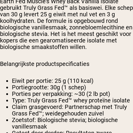
Earth Fed Muscle's Whey Back Vanilla isolate
gebruikt Truly Grass Fed™ als basiswei. Elke schep
van 30 g levert 25 g eiwit met nul vet en 3 g
koolhydraten. De formule is opgebouwd rond
biologische vanillesmaak, zonnebloemlecithine en
biologische stevia. Het is het meest geschikt voor
kopers die een gearomatiseerde isolate met
biologische smaakstoffen willen.
Belangrijkste productspecificaties
Eiwit per portie:
25 g (110 kcal)
Portiegrootte:
30g (1 schep)
Porties per verpakking:
~30 (2 lb pot)
Type:
Truly Grass Fed™ whey proteïne isolate
Claim grasgevoerd:
Partnerschap met Truly
Grass Fed™; weidegehouden zuivel
Zoetstof:
Biologische stevia; biologische
vanillesmaak