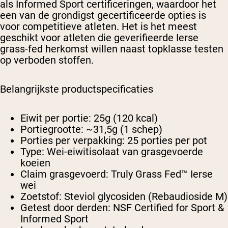
als Informed Sport certificeringen, waardoor het
een van de grondigst gecertificeerde opties is
voor competitieve atleten. Het is het meest
geschikt voor atleten die geverifieerde Ierse
grass-fed herkomst willen naast topklasse testen
op verboden stoffen.
Belangrijkste productspecificaties
Eiwit per portie:
25g (120 kcal)
Portiegrootte:
~31,5g (1 schep)
Porties per verpakking:
25 porties per pot
Type:
Wei-eiwitisolaat van grasgevoerde
koeien
Claim grasgevoerd:
Truly Grass Fed™ Ierse
wei
Zoetstof:
Steviol glycosiden (Rebaudioside M)
Getest door derden:
NSF Certified for Sport &
Informed Sport