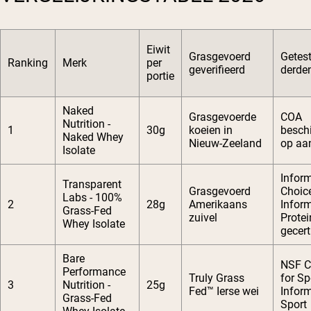
Eiwit
Grasgevoerd
Getes
Ranking
Merk
per
geverifieerd
derde
portie
Naked
Grasgevoerde
COA
Nutrition -
1
30g
koeien in
besch
Naked Whey
Nieuw-Zeeland
op aa
Isolate
Infor
Transparent
Grasgevoerd
Choic
Labs - 100%
2
28g
Amerikaans
Infor
Grass-Fed
zuivel
Protei
Whey Isolate
gecert
Bare
NSF Ce
Performance
Truly Grass
for Sp
3
Nutrition -
25g
Fed™ Ierse wei
Infor
Grass-Fed
Sport