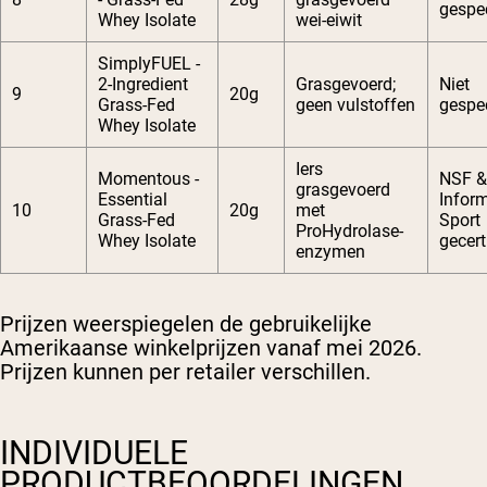
gespec
Whey Isolate
wei-eiwit
SimplyFUEL -
2-Ingredient
Grasgevoerd;
Niet
9
20g
Grass-Fed
geen vulstoffen
gespec
Whey Isolate
Iers
Momentous -
NSF &
grasgevoerd
Essential
Infor
10
20g
met
Grass-Fed
Sport
ProHydrolase-
Whey Isolate
gecert
enzymen
Prijzen weerspiegelen de gebruikelijke
Amerikaanse winkelprijzen vanaf mei 2026.
Prijzen kunnen per retailer verschillen.
INDIVIDUELE
PRODUCTBEOORDELINGEN