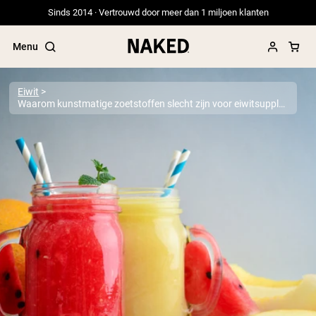
Sinds 2014 · Vertrouwd door meer dan 1 miljoen klanten
Menu
Eiwit
Waarom kunstmatige zoetstoffen slecht zijn voor eiwitsupplementen
Populaire Zoektermen
”Protein Powder“
”Overnight Oats“
”Vegan protein“
”Collagen“
”Micellar Casein“
PROTEIN POWDERS
Best Seller
Erwteneiwit
Grasgevoerd Wei Eiwit Poeder
Collageenpeptiden