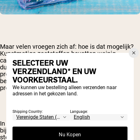
Maar velen vroegen zich af: hoe is dat mogelijk?
Kunstmatige zoetstoffen bevatten weinig
calorieën en worden niet verwerkt zoals suiker,
SELECTEER UW
dus hoe kan dat dan kloppen? Onderzoekers
VERZENDLAND* EN UW
proberen die vraag nog steeds volledig te
VOORKEURSTAAL.
beantwoorden, maar ons begrip van het hele
probleem groeit langzaam.
We kunnen uw bestelling alleen verzenden naar
adressen in het gekozen land.
Shipping Country:
Language:
In mei 2015 ontdekten wetenschappers
bijvoorbeeld dat kunstmatige zoetstoffen een
Nu Kopen
sterk negatief effect hebben op de bacteriën die