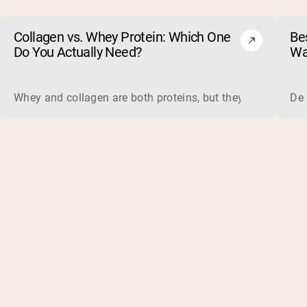
Collagen vs. Whey Protein: Which One
Be
Do You Actually Need?
Wa
Ve
Whey and collagen are both proteins, but they do different 
De 