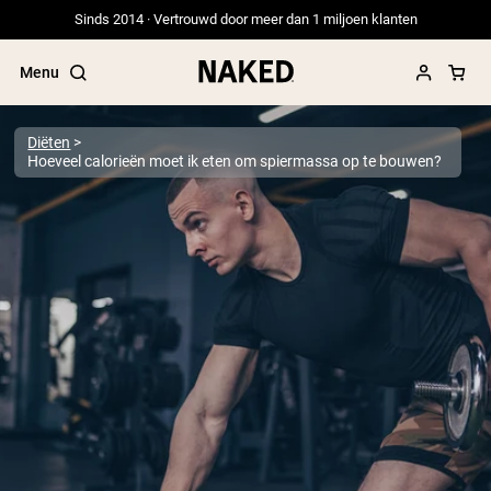
Sinds 2014 · Vertrouwd door meer dan 1 miljoen klanten
Menu
Diëten
Hoeveel calorieën moet ik eten om spiermassa op te bouwen?
Populaire Zoektermen
”Protein Powder“
”Overnight Oats“
”Vegan protein“
”Collagen“
”Micellar Casein“
PROTEIN POWDERS
Best Seller
Erwteneiwit
Grasgevoerd Wei Eiwit Poeder
Collageenpeptiden