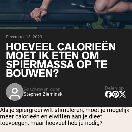
Chocolade Grasgevoerde Wei
Vanille grasgevoerde wei
Weidegevoerde wei
Shop All Protein Powders
December 18, 2023
VEGAN PROTEIN
Best Seller
HOEVEEL CALORIEËN
Erwteneiwit
MOET IK ETEN OM
SPIERMASSA OP TE
BOUWEN?
Delen op
Geschreven door
Shop All Vegan Protein
Stephen Zieminski
Als je spiergroei wilt stimuleren, moet je mogelijk
meer calorieën en eiwitten aan je dieet
toevoegen, maar hoeveel heb je nodig?