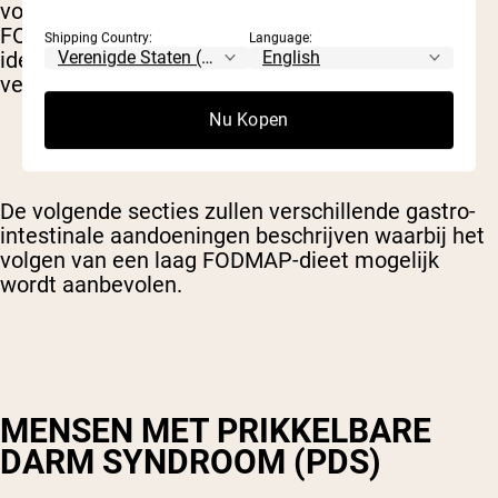
volgen, is het de bedoeling om specifieke
FODMAP-bevattende voedingsmiddelen te
Shipping Country:
Language:
identificeren die specifiek de symptomen
veroorzaken.
Nu Kopen
De volgende secties zullen verschillende gastro-
intestinale aandoeningen beschrijven waarbij het
volgen van een laag FODMAP-dieet mogelijk
wordt aanbevolen.
MENSEN MET PRIKKELBARE
DARM SYNDROOM (PDS)