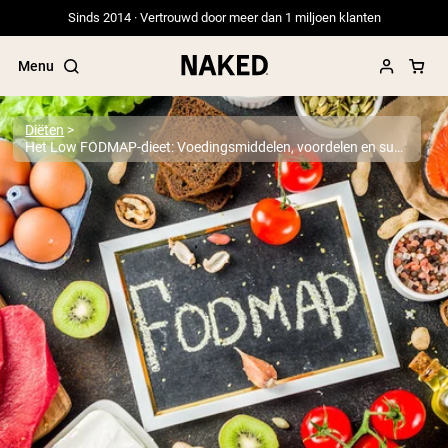
Sinds 2014 · Vertrouwd door meer dan 1 miljoen klanten
Menu
Diëten
Het Low FODMAP-dieet: Voedingsmiddelen, voordelen en supplementen
Populaire Zoektermen
”Protein Powder“
”Overnight Oats“
”Vegan protein“
”Collagen“
”Micellar Casein“
PROTEIN POWDERS
Best Seller
Erwteneiwit
Grasgevoerd Wei Eiwit Poeder
Collageenpeptiden