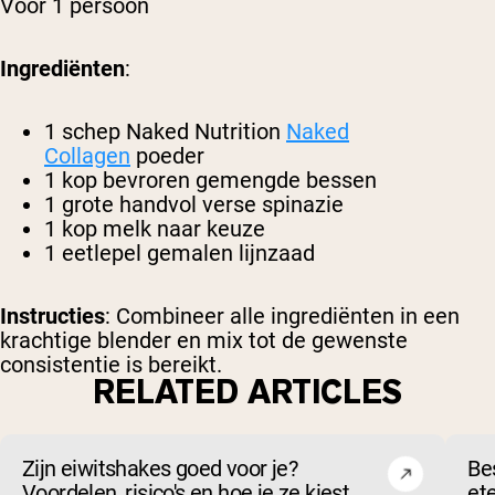
Voor 1 persoon
Ingrediënten
:
1 schep Naked Nutrition
Naked
Collagen
poeder
1 kop bevroren gemengde bessen
1 grote handvol verse spinazie
1 kop melk naar keuze
1 eetlepel gemalen lijnzaad
Instructies
: Combineer alle ingrediënten in een
krachtige blender en mix tot de gewenste
consistentie is bereikt.
RELATED ARTICLES
Zijn eiwitshakes goed voor je?
Be
Voordelen, risico's en hoe je ze kiest
et