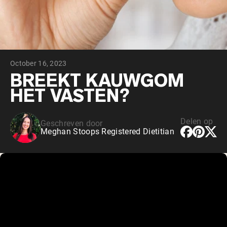
Chocolade Grasgevoerde Wei
Vanille grasgevoerde wei
Weidegevoerde wei
Shop All Protein Powders
October 16, 2023
VEGAN PROTEIN
Best Seller
BREEKT KAUWGOM
Erwteneiwit
HET VASTEN?
Delen op
Geschreven door
Meghan Stoops Registered Dietitian
Shop All Vegan Protein