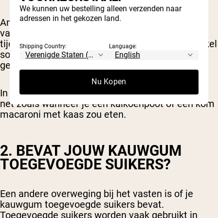
We kunnen uw bestelling alleen verzenden naar
adressen in het gekozen land.
Andere vormen van vasten, zoals water-only
vasten en sommige religieuze vasten zoals
tijdens Jom Kipoer en Ramadan, staan geen enkel
Shipping Country:
Language:
soort voedsel of drank toe behalve water, en dat
geldt ook voor gewone of suikervrije kauwgums.
Nu Kopen
In deze gevallen doorbreekt kauwgum je vasten,
net zoals wanneer je een kalkoenpoot of een kom
macaroni met kaas zou eten.
2. BEVAT JOUW KAUWGUM
TOEGEVOEGDE SUIKERS?
Een andere overweging bij het vasten is of je
kauwgum toegevoegde suikers bevat.
Toegevoegde suikers worden vaak gebruikt in