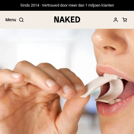
Sinds 2014 · Vertrouwd door meer dan 1 miljoen klanten
Menu
Diëten
Breekt kauwgom het vasten?
Populaire Zoektermen
”Protein Powder“
”Overnight Oats“
”Vegan protein“
”Collagen“
”Micellar Casein“
PROTEIN POWDERS
Best Seller
Erwteneiwit
Grasgevoerd Wei Eiwit Poeder
Collageenpeptiden