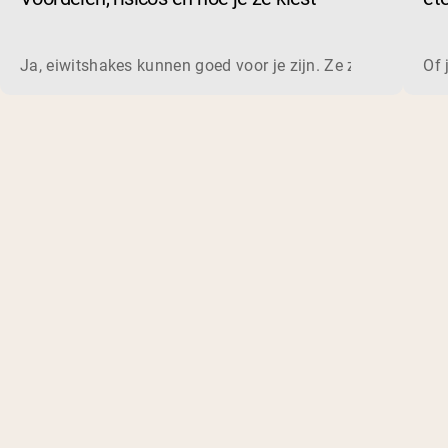
Ja, eiwitshakes kunnen goed voor je zijn. Ze zijn een snell
Of 