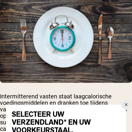
Intermitterend vasten staat laagcalorische
voedingsmiddelen en dranken toe tijdens
vastenperiodes, zolang ze geen insuline-respons
SELECTEER UW
opwekken. In dat geval is het prima om een
VERZENDLAND* EN UW
suikervrije kauwgum te kiezen die weinig
calorieën bevat tijdens je vastenperiode.
VOORKEURSTAAL.