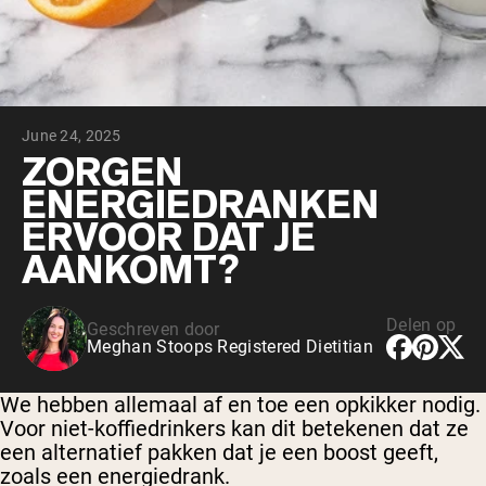
Chocolade Grasgevoerde Wei
Vanille grasgevoerde wei
Weidegevoerde wei
Shop All Protein Powders
June 24, 2025
VEGAN PROTEIN
Best Seller
ZORGEN
Erwteneiwit
ENERGIEDRANKEN
ERVOOR DAT JE
AANKOMT?
Delen op
Geschreven door
Shop All Vegan Protein
Meghan Stoops Registered Dietitian
We hebben allemaal af en toe een opkikker nodig.
Voor niet-koffiedrinkers kan dit betekenen dat ze
een alternatief pakken dat je een boost geeft,
zoals een energiedrank.