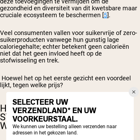
deze toevoegingen te vermijden om de
gezondheid en diversiteit van dit kwetsbare maar
cruciale ecosysteem te beschermen [
5
].
Veel consumenten vallen voor suikervrije of zero-
suikerproducten vanwege hun gunstig lage
caloriegehalte; echter betekent geen calorieën
niet dat het geen invloed heeft op de
stofwisseling en trek.
Hoewel het op het eerste gezicht een voordeel
lijkt, tegen welke prijs?
SELECTEER UW
HOE CAFEÏNE DE EETLUST,
VERZENDLAND* EN UW
STOFWISSELING EN
VOORKEURSTAAL.
WATERGEWICHT BEÏNVLOEDT
We kunnen uw bestelling alleen verzenden naar
adressen in het gekozen land.