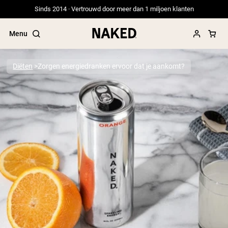
Sinds 2014 · Vertrouwd door meer dan 1 miljoen klanten
Menu
Diëten
Zorgen energiedranken ervoor dat je aankomt?
Populaire Zoektermen
”Protein Powder“
”Overnight Oats“
”Vegan protein“
”Collagen“
”Micellar Casein“
PROTEIN POWDERS
Best Seller
Erwteneiwit
Grasgevoerd Wei Eiwit Poeder
Collageenpeptiden