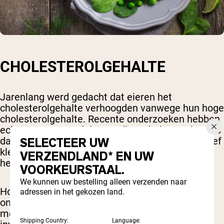
CHOLESTEROLGEHALTE
Jarenlang werd gedacht dat eieren het
cholesterolgehalte verhoogden vanwege hun hoge
cholesterolgehalte. Recente onderzoeken hebben
echter aangetoond dat voedingscholesterol, zoals
SELECTEER UW
dat in eieren, voor de meeste mensen een relatief
kleine invloed heeft op het cholesterolgehalte in
VERZENDLAND* EN UW
het bloed.
VOORKEURSTAAL.
We kunnen uw bestelling alleen verzenden naar
Hoewel eieren cholesterol bevatten, heeft
adressen in het gekozen land.
onderzoek aangetoond dat voor de meeste
mensen voedingscholesterol een minimale
Shipping Country:
Language: