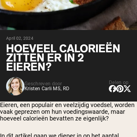
Chocolade Grasgevoerde Wei
Vanille grasgevoerde wei
Weidegevoerde wei
Shop All Protein Powders
April 02, 2024
VEGAN PROTEIN
Best Seller
HOEVEEL CALORIEËN
Erwteneiwit
ZITTEN ER IN 2
EIEREN?
Delen op
Geschreven door
Kristen Carli MS, RD
Shop All Vegan Protein
Eieren, een populair en veelzijdig voedsel, worden
vaak geprezen om hun voedingswaarde, maar
hoeveel calorieën bevatten ze eigenlijk?
In dit artikel gaan we dieper in op het aantal