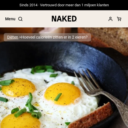
Sinds 2014 · Vertrouwd door meer dan 1 miljoen klanten
Menu
Diëten
Hoeveel calorieën zitten er in 2 eieren?
Populaire Zoektermen
”Protein Powder“
”Overnight Oats“
”Vegan protein“
”Collagen“
”Micellar Casein“
PROTEIN POWDERS
Best Seller
Erwteneiwit
Grasgevoerd Wei Eiwit Poeder
Collageenpeptiden