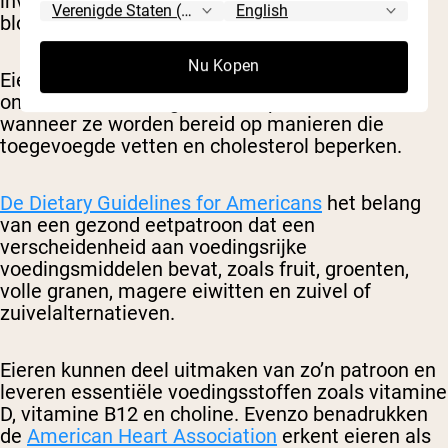
invloed heeft op het cholesterolgehalte in het
bloed.
Nu Kopen
Eieren kunnen daarom worden genoten als
onderdeel van een gezond eetpatroon, vooral
wanneer ze worden bereid op manieren die
toegevoegde vetten en cholesterol beperken.
De Dietary Guidelines for Americans
het belang
van een gezond eetpatroon dat een
verscheidenheid aan voedingsrijke
voedingsmiddelen bevat, zoals fruit, groenten,
volle granen, magere eiwitten en zuivel of
zuivelalternatieven.
Eieren kunnen deel uitmaken van zo’n patroon en
leveren essentiële voedingsstoffen zoals vitamine
D, vitamine B12 en choline. Evenzo benadrukken
de
American Heart Association
erkent eieren als