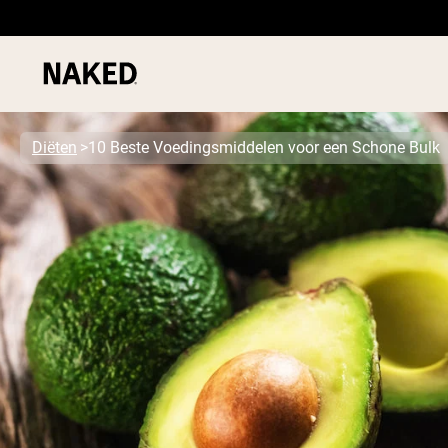
Diëten
10 Beste Voedingsmiddelen voor een Schone Bulk
PROTEIN
Populaire Zoektermen
”Protein Powder“
”Overnight Oats“
”Vegan protein“
”Collagen“
”Micellar Casein“