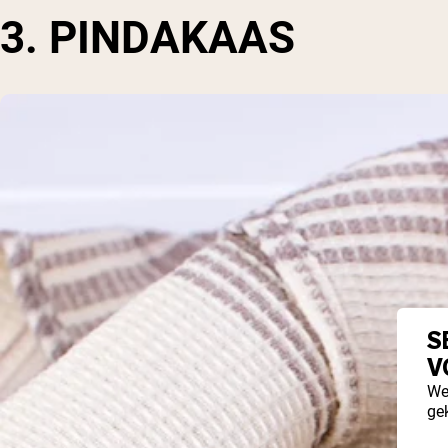
3. PINDAKAAS
S
V
We
ge