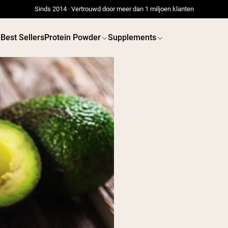
Sinds 2014 · Vertrouwd door meer dan 1 miljoen klanten
Best Sellers
Protein Powder
Supplements
 POWDERS
VEGAN PROTEIN
Best Seller
Best 
Erwteneiwit
Erwtenei
Grasgevoerd Wei Eiwit
Poeder
Collageenpeptiden
Chocolade
Grasgevoerde Wei
Vanille grasgevoerde
wei
Weidegevoerde wei
Shop All V
Shop All Protein Powders