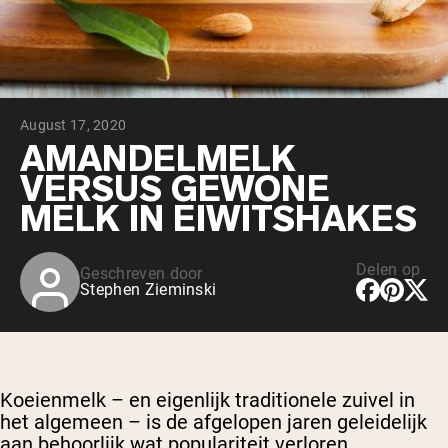
Chocolade Grasgevoerde Wei
Vanille grasgevoerde wei
Weidegevoerde wei
Shop All Protein Powders
August 17, 2020
VEGAN PROTEIN
Best Seller
AMANDELMELK
Erwteneiwit
VERSUS GEWONE
MELK IN EIWITSHAKES
Delen op
Geschreven door
Stephen Zieminski
Shop All Vegan Protein
Koeienmelk – en eigenlijk traditionele zuivel in
het algemeen – is de afgelopen jaren geleidelijk
aan behoorlijk wat populariteit verloren.