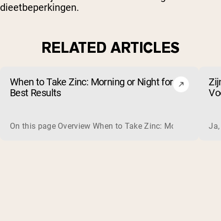
dieetbeperkingen.
RELATED ARTICLES
When to Take Zinc: Morning or Night for
Zi
Best Results
Voo
On this page Overview When to Take Zinc: Morning or Nigh
Ja,