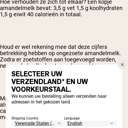
Hoe verhouden ze zich tot elkaar? Eén kopje
amandelmelk bevat: 3,5 g vet 1,5 g koolhydraten
1,5 g eiwit 40 calorieën in totaal.
Houd er wel rekening mee dat deze cijfers
betrekking hebben op ongezoete amandelmelk.
Zodra er zoetstoffen aan toegevoegd worden,
nemen de koolhydraatwaarden snel toe.
SELECTEER UW
VERZENDLAND* EN UW
VOORKEURSTAAL.
We kunnen uw bestelling alleen verzenden naar
Maar hoe zit het met koeienmelk? De cijfers zijn
adressen in het gekozen land.
als volgt: 8 g vet 11 g koolhydraten 8 g eiwit 146
calorieën in totaal. Duidelijk bevat koeienmelk
meer... van alles.
Shipping Country:
Language: