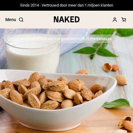
Sinds 2014 · Vertrouwd door meer dan 1 miljoen klanten
Menu
Diëten
Amandelmelk versus gewone melk in eiwitshakes
Populaire Zoektermen
”Protein Powder“
”Overnight Oats“
”Vegan protein“
”Collagen“
”Micellar Casein“
PROTEIN POWDERS
Best Seller
Erwteneiwit
Grasgevoerd Wei Eiwit Poeder
Collageenpeptiden