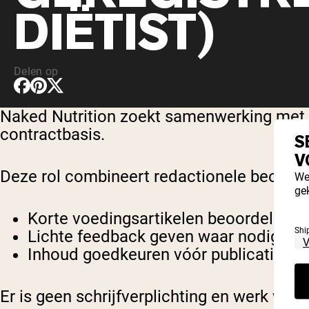
DIËTIST)
Delen op
Naked Nutrition zoekt samenwerking met g
contractbasis.
S
V
Deze rol combineert redactionele beoorde
We
ge
Korte voedingsartikelen beoordelen o
Shi
Lichte feedback geven waar nodig
Inhoud goedkeuren vóór publicatie
Er is geen schrijfverplichting en werk wor