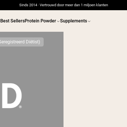
Sinds 2014 · Vertrouwd door meer dan 1 miljoen klanten
Best Sellers
Protein Powder
Supplements
registreerd Diëtist)
 POWDERS
VEGAN PROTEIN
Best Seller
Best 
Erwteneiwit
Erwtenei
Grasgevoerd Wei Eiwit
Poeder
Collageenpeptiden
Chocolade
Grasgevoerde Wei
Vanille grasgevoerde
wei
Weidegevoerde wei
Shop All V
Shop All Protein Powders