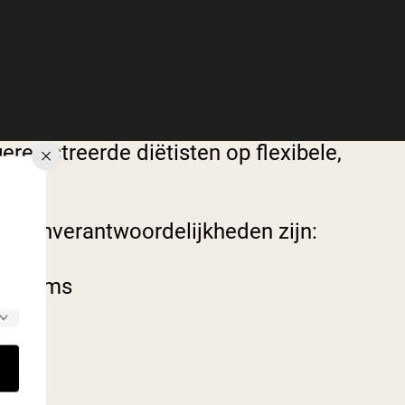
gistreerde diëtisten op flexibele,
 Kernverantwoordelijkheden zijn:
e claims