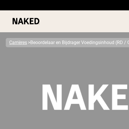
Carrières
Beoordelaar en Bijdrager Voedingsinhoud (RD / Ge
PROTEIN
Populaire Zoektermen
”Protein Powder“
”Overnight Oats“
”Vegan protein“
”Collagen“
”Micellar Casein“