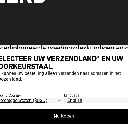
ediplomeerde voedingsdeskundigen en gere
ELECTEER UW VERZENDLAND* EN UW
OORKEURSTAAL.
ling met optionele content samenwerking.
 kunnen uw bestelling alleen verzenden naar adressen in het
kozen land.
p nauwkeurigheid en op bewijs gebaseerd
pping Country:
Language:
Nu Kopen
dt per stuk toegewezen.