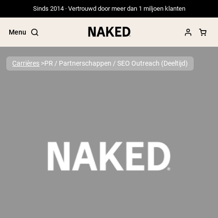
Sinds 2014 · Vertrouwd door meer dan 1 miljoen klanten
Menu
Carrières
PR / Partnerschappen / SEO Outreach (Deeltijd)
Populaire Zoektermen
”Protein Powder“
”Overnight Oats“
”Vegan protein“
”Collagen“
”Micellar Casein“
PROTEIN POWDERS
Best Seller
Erwteneiwit
Grasgevoerd Wei Eiwit Poeder
Collageenpeptiden