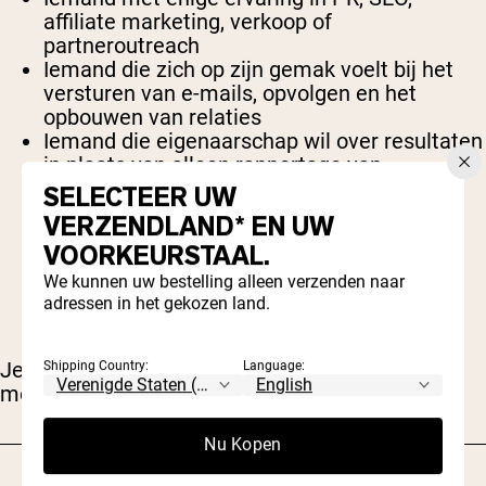
affiliate marketing, verkoop of
partneroutreach
Iemand die zich op zijn gemak voelt bij het
versturen van e-mails, opvolgen en het
opbouwen van relaties
Iemand die eigenaarschap wil over resultaten
in plaats van alleen rapportage van
activiteiten
SELECTEER UW
Iemand die gemotiveerd is door commissie
VERZENDLAND* EN UW
en groeimogelijkheden, niet alleen door
VOORKEURSTAAL.
gewerkte uren
We kunnen uw bestelling alleen verzenden naar
Iemand die zelfstandig kan werken en
adressen in het gekozen land.
duidelijk kan communiceren
Je hoeft geen senior PR-professional te zijn. Je
Shipping Country:
Language:
moet wel volhardend en betrouwbaar zijn.
Nu Kopen