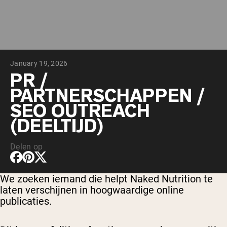
Chocolade Grasgevoerde Wei
Vanille grasgevoerde wei
Weidegevoerde wei
Shop All Protein Powders
January 19, 2026
VEGAN PROTEIN
Best Seller
PR /
Erwteneiwit
PARTNERSCHAPPEN /
SEO OUTREACH
(DEELTIJD)
Delen op
Shop All Vegan Protein
We zoeken iemand die helpt Naked Nutrition te
laten verschijnen in hoogwaardige online
publicaties.