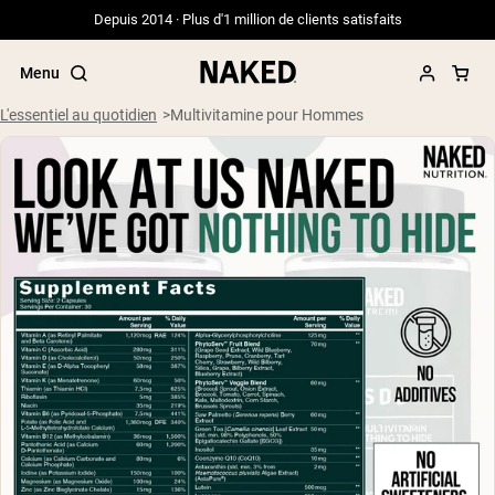
Depuis 2014 · Plus d'1 million de clients satisfaits
Menu
L'essentiel au quotidien
Multivitamine pour Hommes
Termes de recherche populaires
”Protein Powder“
”Overnight Oats“
”Vegan protein“
”Collagen“
”Micellar Casein“
PROTÉINES EN POUDRE
Meilleure Vente
Whey de vache nourrie à l'herbe
Isolat de lactosérum issu de vaches
nourries à l'herbe