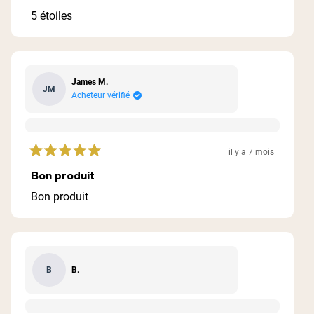
sur
5
5 étoiles
étoiles
James M.
JM
Acheteur vérifié
il y a 7 mois
Noté
5
Bon produit
sur
5
Bon produit
étoiles
B.
B