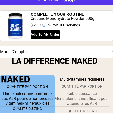
vert (95 % EGCG), coenzyme Q10 (sous forme
d’ubiquinone), choline (sous forme de L alpha
glycérophosphocholine), inositol, mélange de légumes
COMPLETE YOUR ROUTINE
entiers (brocoli, spiruline, varech, chou frisé, luzerne et
Creatine Monohydrate Powder 500g
chlorelle), mélange de fruits entiers (grenade, myrtille,
$ 21.99
Environ 100 servings
cerise acidulée, acai et canneberge). Autres ingrédients :
hypromellose, silice, stéarate de magnésium,
Add To My Order
chlorophylline de cuivre sodique
Mode D'emploi
LA DIFFÉRENCE NAKED
Multivitamines régulières
QUANTITÉ PAR PORTION
QUANTITÉ PAR PORTION
Faible puissance.
Haute puissance, conforme
aux AJR pour de nombreuses
Généralement insuffisant pour
vitamines/minéraux clés
atteindre les AJR
QUALITÉ DU ZINC
QUALITÉ DU ZINC