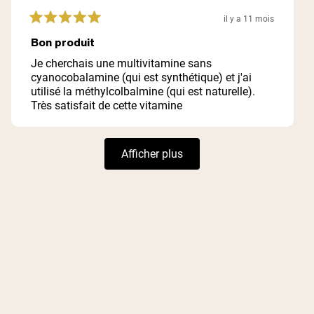
il y a 11 mois
Noté
5
Bon produit
sur
5
Je cherchais une multivitamine sans
étoiles
cyanocobalamine (qui est synthétique) et j'ai
utilisé la méthylcolbalmine (qui est naturelle).
Très satisfait de cette vitamine
Chargement...
Afficher plus