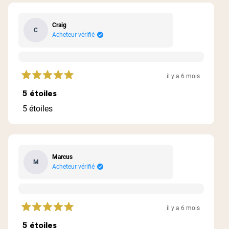
Craig
C
Acheteur vérifié
il y a 6 mois
Noté
5
5 étoiles
sur
5
5 étoiles
étoiles
Marcus
M
Acheteur vérifié
il y a 6 mois
Noté
5
5 étoiles