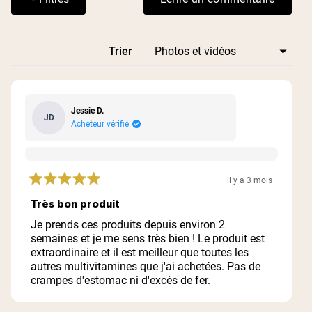
(S'ouvre dans une 
Chargement...
Trier
Jessie D.
JD
Acheteur vérifié
il y a 3 mois
Noté
5
Très bon produit
sur
5
Je prends ces produits depuis environ 2
étoiles
semaines et je me sens très bien ! Le produit est
extraordinaire et il est meilleur que toutes les
autres multivitamines que j'ai achetées. Pas de
crampes d'estomac ni d'excès de fer.