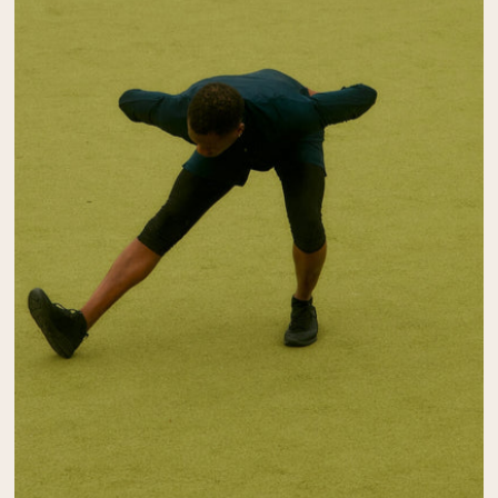
Poudre de protéine de chèvre
Caséine micellaire
Gainer de masse
Café Protéiné
Shop All Protéines En Poudre
PROTÉINES VÉGANES
Meilleure Vente
Protéine de pois
Beurre de cacahuète
Poudre de protéine de graines
Protéine de riz biologique
Shakes protéinés
Gainer de poids végétalien
Shop All Protéines Véganes