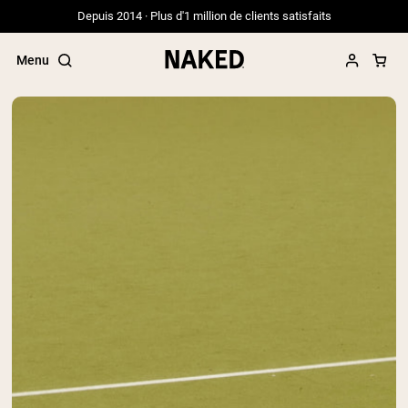
Depuis 2014 · Plus d'1 million de clients satisfaits
Menu
Termes de recherche populaires
”Protein Powder“
”Overnight Oats“
”Vegan protein“
”Collagen“
”Micellar Casein“
PROTÉINES EN POUDRE
Meilleure Vente
Whey de vache nourrie à l'herbe
Isolat de lactosérum issu de vaches
nourries à l'herbe