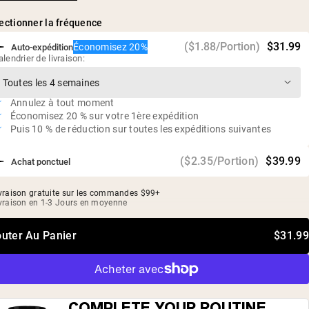
fermenté (Reb-M)
Sans gluten, sans soja, sans OGM
rotéines Véganes
ectionner la fréquence
Sans édulcorants, arômes ou colorants artificiels
($1.88/Portion)
$31.99
Économisez 20%
Auto-expédition
alendrier de livraison:
Annulez à tout moment
Économisez 20 % sur votre 1ère expédition
Puis 10 % de réduction sur toutes les expéditions suivantes
($2.35/Portion)
$39.99
Achat ponctuel
vraison gratuite sur les commandes $99+
vraison en 1-3 Jours en moyenne
outer Au Panier
$31.99
COMPLETE YOUR ROUTINE