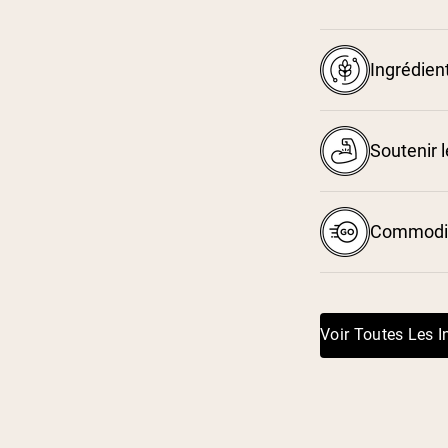
Ingrédien
Soutenir l
Commodit
Voir Toutes Les I