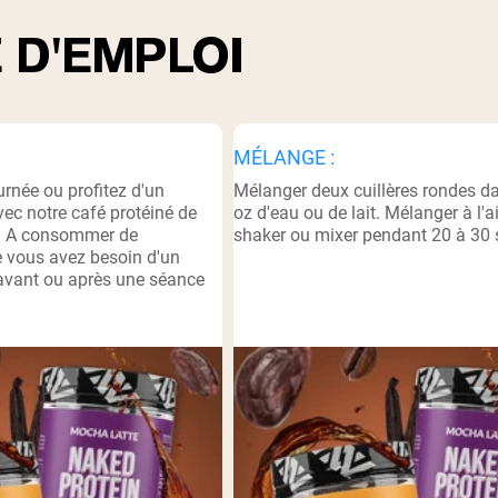
 D'EMPLOI
pping Country:
Language:
Acheter Maintenant
MÉLANGE :
rnée ou profitez d'un
Mélanger deux cuillères rondes d
vec notre café protéiné de
oz d'eau ou de lait. Mélanger à l'a
e. A consommer de
shaker ou mixer pendant 20 à 30
e vous avez besoin d'un
avant ou après une séance