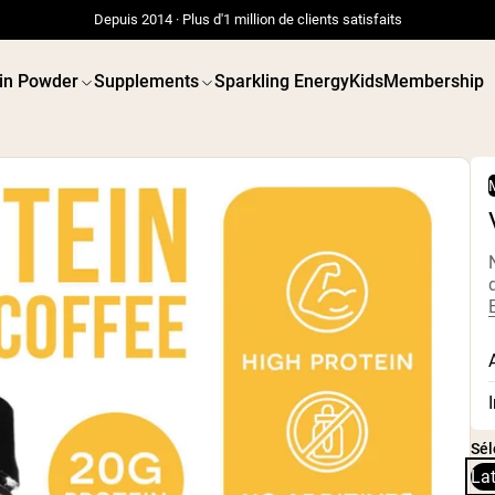
Depuis 2014 · Plus d'1 million de clients satisfaits
in Powder
Supplements
Sparkling Energy
Kids
Membership
ES EN
PROTÉINES
Meilleure Vente
VÉGANES
Whey de vache nourrie à
Protéine 
l'herbe
Beurre d
Isolat de lactosérum issu
Poudre de
de vaches nourries à
graines
l'herbe
Protéine 
Poudre de protéine de
biologiq
Sél
chèvre
Shakes p
Caséine micellaire
Gainer de
Lat
Gainer de masse
végétalie