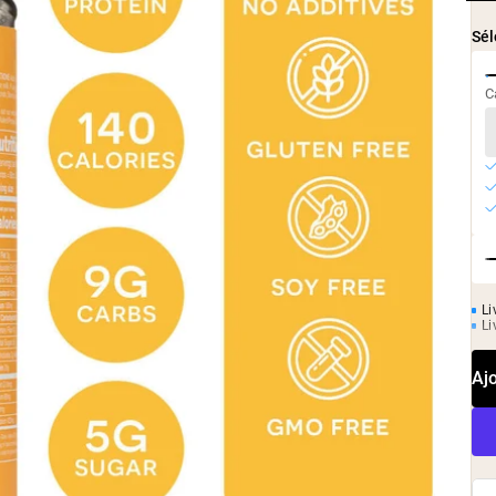
Café Protéiné
Shop All P
Sél
Shop All Protéines En Poudre
C
Li
Li
Aj