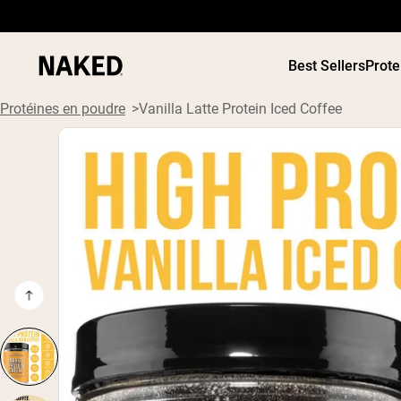
Best Sellers
Prote
Protéines en poudre
Vanilla Latte Protein Iced Coffee
PROTÉIN
Termes de recherche populaires
POUDRE
”Protein Powder“
”Overnight Oats“
”Vegan protein“
”Collagen“
”Micellar Casein“