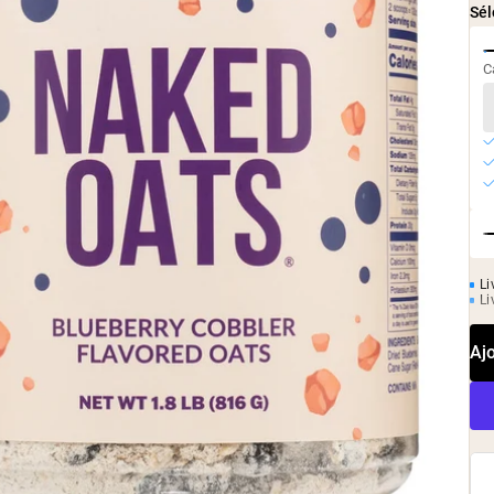
Sél
Café Protéiné
Shop All P
Shop All Protéines En Poudre
C
Li
Li
Aj