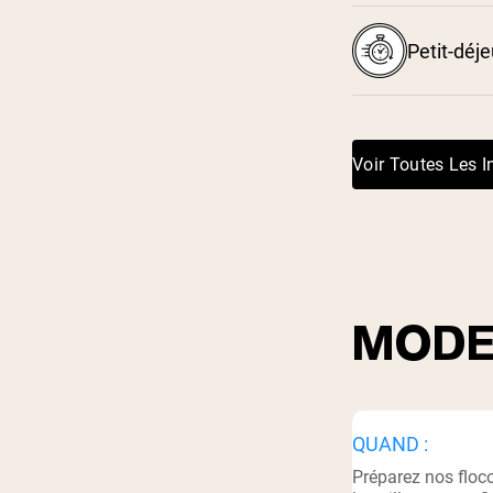
Petit-déj
Voir Toutes Les I
MODE
QUAND :
Préparez nos floc