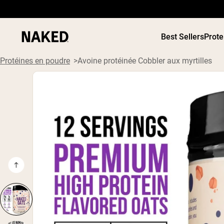
Best Sellers
Prote
Protéines en poudre
Avoine protéinée Cobbler aux myrtilles
PROTÉIN
Termes de recherche populaires
POUDRE
”Protein Powder“
”Overnight Oats“
”Vegan protein“
”Collagen“
”Micellar Casein“