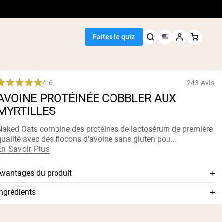
Faites le quiz
4.6
243 Avis
Noté
AVOINE PROTÉINÉE COBBLER AUX
,6
ur
MYRTILLES
5
toiles
Naked Oats combine des protéines de lactosérum de première
Meilleure Vente
qualité avec des flocons d'avoine sans gluten pou...
En Savoir Plus
de pois
e cacahuète
Avantages du produit
 protéine de
de riz
Flocons d'avoine sans gluten + protéine de lactosérum
Ingrédients
ue
premium
rotéinés
Flocons d'avoine sans gluten, concentré de protéine de
 poids
Avoine peu transformée
lactosérum, myrtilles lyophilisées, protéine de chia biologique,
n