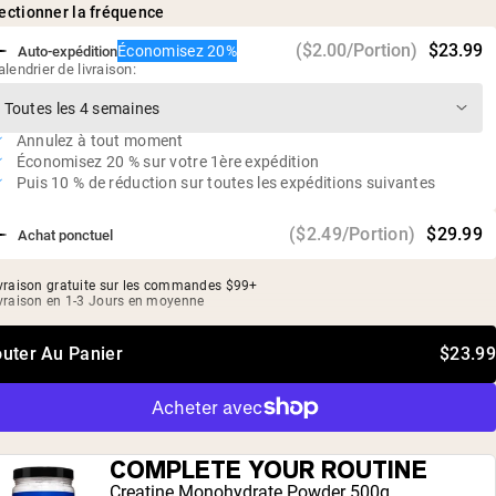
arômes naturels, sel marin, sucre de canne fermenté (Reb-M)
Riche en protéines, riche en fibres et faible en sucre
ectionner la fréquence
rotéines Véganes
Favorise la masse musculaire maigre, une énergie stable et
($2.00/Portion)
$23.99
Économisez 20%
Auto-expédition
une digestion optimale
alendrier de livraison:
Préparation en 30 secondes et goût irrésistible
Sans soja, sans OGM, sans additifs
Annulez à tout moment
Économisez 20 % sur votre 1ère expédition
Puis 10 % de réduction sur toutes les expéditions suivantes
($2.49/Portion)
$29.99
Achat ponctuel
vraison gratuite sur les commandes $99+
vraison en 1-3 Jours en moyenne
outer Au Panier
$23.99
COMPLETE YOUR ROUTINE
Creatine Monohydrate Powder 500g