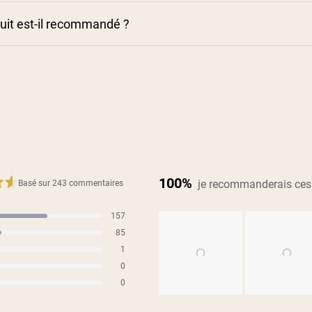
duit est-il recommandé ?
100%
je recommanderais ces
Basé sur 243 commentaires
157
s
85
s
1
s
0
s
0
s
Diapositive