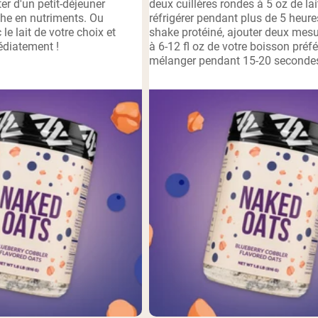
iter d'un petit-déjeuner
deux cuillères rondes à 5 oz de lai
iche en nutriments. Ou
réfrigérer pendant plus de 5 heure
pping Country:
Language:
le lait de votre choix et
shake protéiné, ajouter deux mes
édiatement !
à 6-12 fl oz de votre boisson préfé
mélanger pendant 15-20 seconde
Acheter Maintenant