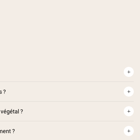
s ?
t végétal ?
ment ?