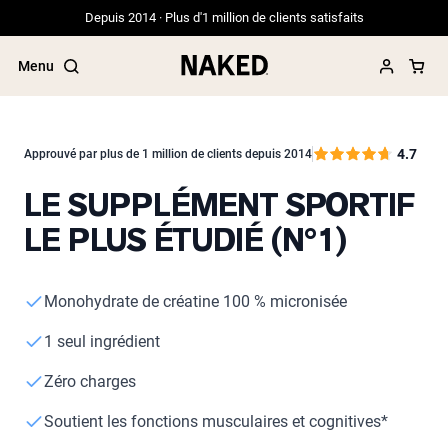
Depuis 2014 · Plus d'1 million de clients satisfaits
Menu
4.7
Approuvé par plus de 1 million de clients depuis 2014
LE SUPPLÉMENT SPORTIF
Termes de recherche populaires
LE PLUS ÉTUDIÉ (N°1)
”Protein Powder“
”Overnight Oats“
”Vegan protein“
”Collagen“
Monohydrate de créatine 100 % micronisée
”Micellar Casein“
1 seul ingrédient
PROTÉINES EN POUDRE
Meilleure Vente
Zéro charges
Whey de vache nourrie à l'herbe
Isolat de lactosérum issu de vaches
Soutient les fonctions musculaires et cognitives*
nourries à l'herbe