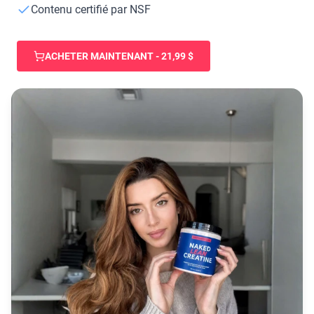
Poudre de protéine de chèvre
Contenu certifié par NSF
Caséine micellaire
Gainer de masse
Café Protéiné
ACHETER MAINTENANT - 21,99 $
Shop All Protéines En Poudre
PROTÉINES VÉGANES
Meilleure Vente
Protéine de pois
Beurre de cacahuète
Poudre de protéine de graines
Protéine de riz biologique
Shakes protéinés
Gainer de poids végétalien
Shop All Protéines Véganes