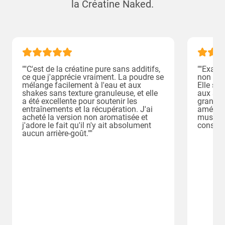
la Créatine Naked.
""C'est de la créatine pure sans additifs,
""Exact
ce que j'apprécie vraiment. La poudre se
non aro
mélange facilement à l'eau et aux
Elle se
shakes sans texture granuleuse, et elle
aux sha
a été excellente pour soutenir les
granule
entraînements et la récupération. J'ai
amélior
acheté la version non aromatisée et
muscula
j'adore le fait qu'il n'y ait absolument
constan
aucun arrière-goût.""