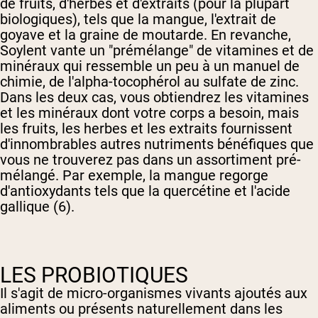
de fruits, d'herbes et d'extraits (pour la plupart
biologiques), tels que la mangue, l'extrait de
goyave et la graine de moutarde. En revanche,
Soylent vante un "prémélange" de vitamines et de
minéraux qui ressemble un peu à un manuel de
chimie, de l'alpha-tocophérol au sulfate de zinc.
Dans les deux cas, vous obtiendrez les vitamines
et les minéraux dont votre corps a besoin, mais
les fruits, les herbes et les extraits fournissent
d'innombrables autres nutriments bénéfiques que
vous ne trouverez pas dans un assortiment pré-
Shipping Country:
Language:
mélangé. Par exemple, la mangue regorge
d'antioxydants tels que la quercétine et l'acide
gallique (6).
Acheter Maintenant
LES PROBIOTIQUES
Il s'agit de micro-organismes vivants ajoutés aux
aliments ou présents naturellement dans les