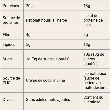
Protéines
20g
13g
Isolat de
Source de
Petit-lait nourri à l'herbe
protéine de
protéines
soja
Fibre
4g
4g
Lipides
5g
13g
10g (10g de
Sucre
1g (0g de sucres ajoutés)
sucres
ajoutés)
Isomaltulose
Source de
(sucre de
Crème de coco, inuline
CHO
betterave),
maltodextrine
Contient du
Divers
Sans édulcorants ajoutés
sucralose