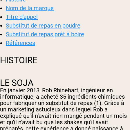
Poudre de protéine de chèvre
Caséine micellaire
Nom de la marque
Gainer de masse
Café Protéiné
Titre d'appel
Substitut de repas en poudre
Shop All Protéines En Poudre
Substitut de repas prêt à boire
PROTÉINES VÉGANES
Meilleure Vente
Références
Protéine de pois
Beurre de cacahuète
HISTOIRE
Poudre de protéine de graines
Protéine de riz biologique
Shakes protéinés
Gainer de poids végétalien
LE SOJA
Shop All Protéines Véganes
En janvier 2013, Rob Rhinehart, ingénieur en
informatique, a acheté 35 ingrédients chimiques
pour fabriquer un substitut de repas (1). Grâce à
un marketing astucieux dans lequel Rob a
expliqué qu'il n'avait rien mangé pendant un mois
et qu'il n'avait bu que les shakes qu'il avait
préparés, cette expérience a donné naissance à