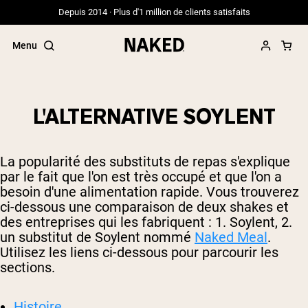
Depuis 2014 · Plus d'1 million de clients satisfaits
Menu
L'ALTERNATIVE SOYLENT
Termes de recherche populaires
La popularité des substituts de repas s'explique
”Protein Powder“
par le fait que l'on est très occupé et que l'on a
”Overnight Oats“
besoin d'une alimentation rapide. Vous trouverez
”Vegan protein“
ci-dessous une comparaison de deux shakes et
”Collagen“
”Micellar Casein“
des entreprises qui les fabriquent : 1. Soylent, 2.
un substitut de Soylent nommé
Naked Meal
.
PROTÉINES EN POUDRE
Utilisez les liens ci-dessous pour parcourir les
Meilleure Vente
sections.
Whey de vache nourrie à l'herbe
Isolat de lactosérum issu de vaches
nourries à l'herbe
Histoire