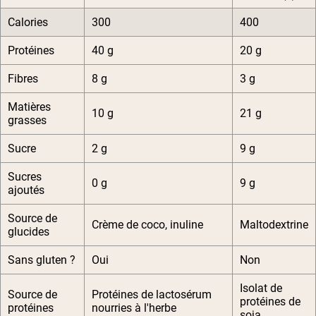
Calories
300
400
Protéines
40 g
20 g
Fibres
8 g
3 g
Matières
10 g
21 g
grasses
Sucre
2 g
9 g
Sucres
0 g
9 g
ajoutés
Source de
Crème de coco, inuline
Maltodextrine
glucides
Sans gluten ?
Oui
Non
Isolat de
Source de
Protéines de lactosérum
protéines de
protéines
nourries à l'herbe
soja