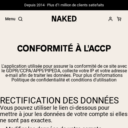
Depuis 2014 · Plus d'1 million de clients satisfaits
Menu
CONFORMITÉ À L'ACCP
Termes de recherche populaires
L'application utilisée pour assurer la conformité de ce site avec
”Protein Powder“
le GDPR/CCPA/APPI/PIPEDA, collecte votre IP et votre adresse
”Overnight Oats“
e-mail afin de traiter les données. Pour plus d'informations
Politique de confidentialité et conditions d'utilisation
”Vegan protein“
”Collagen“
”Micellar Casein“
RECTIFICATION DES DONNÉES
PROTÉINES EN POUDRE
Meilleure Vente
Vous pouvez utiliser le lien ci-dessous pour
mettre à jour les données de votre compte si elles
Whey de vache nourrie à l'herbe
ne sont pas exactes.
Isolat de lactosérum issu de vaches
nourries à l'herbe