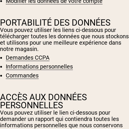
Modifier les données de votre compte
Poudre de protéine de chèvre
Caséine micellaire
Gainer de masse
Café Protéiné
PORTABILITÉ DES DONNÉES
Shop All Protéines En Poudre
Vous pouvez utiliser les liens ci-dessous pour
télécharger toutes les données que nous stockons
PROTÉINES VÉGANES
Meilleure Vente
et utilisons pour une meilleure expérience dans
notre magasin.
Protéine de pois
Beurre de cacahuète
Demandes CCPA
Poudre de protéine de graines
Protéine de riz biologique
Informations personnelles
Shakes protéinés
Gainer de poids végétalien
Commandes
Shop All Protéines Véganes
ACCÈS AUX DONNÉES
PERSONNELLES
Vous pouvez utiliser le lien ci-dessous pour
demander un rapport qui contiendra toutes les
informations personnelles que nous conservons