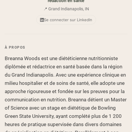
rédaction en santé
Poudre de protéine de chèvre
Caséine micellaire
📍 Grand Indianapolis, IN
Gainer de masse
Café Protéiné
Se connecter sur LinkedIn
Shop All Protéines En Poudre
PROTÉINES VÉGANES
Meilleure Vente
À PROPOS
Protéine de pois
Beurre de cacahuète
Breanna Woods est une diététicienne nutritionniste
Poudre de protéine de graines
Protéine de riz biologique
diplômée et rédactrice en santé basée dans la région
Shakes protéinés
Gainer de poids végétalien
du Grand Indianapolis. Avec une expérience clinique en
milieu hospitalier et de soins de santé, elle adopte une
Shop All Protéines Véganes
approche rigoureuse et fondée sur les preuves pour la
communication en nutrition. Breanna détient un Master
of Science avec un stage en diététique de Bowling
Green State University, ayant complété plus de 1 200
heures de pratique supervisée dans divers domaines