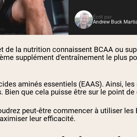
Shop All P
vanille
Whey de vache nourrie à
l'herbe
Écrit par
Andrew Buck Martia
Shop All Protéines En Poudre
t de la nutrition connaissent
BCAA ou supp
sième supplément d'entraînement le plus po
cides aminés essentiels (EAAS)
. Ainsi, l
 Bien que cela puisse être sur le point de
oudrez peut-être commencer à utiliser les 
ximiser leur efficacité.