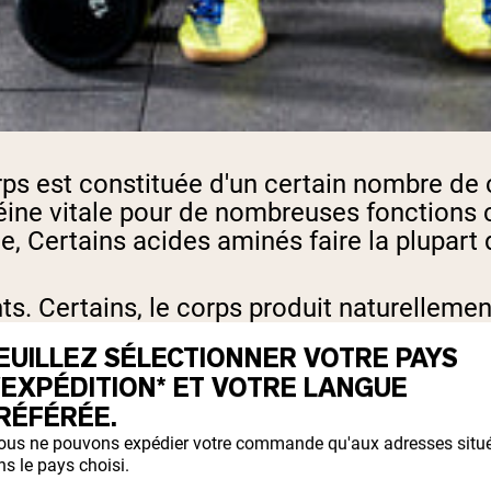
ps est constituée d'un certain nombre de 
éine vitale pour de nombreuses fonctions 
ie,
Certains acides aminés
faire la plupart 
nts. Certains, le corps produit naturelleme
 ne pouvons que l'obtenir
et d'autres acid
EUILLEZ SÉLECTIONNER VOTRE PAYS
'EXPÉDITION* ET VOTRE LANGUE
RÉFÉRÉE.
ous ne pouvons expédier votre commande qu'aux adresses situ
s le pays choisi.