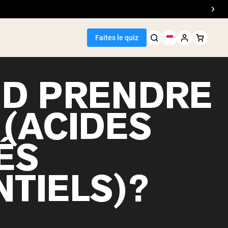
Faites le quiz
D PRENDRE
 (ACIDES
Meilleure Vente
ÉS
de pois
NTIELS)?