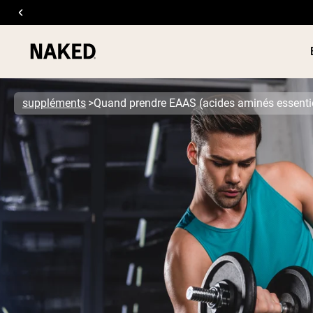
suppléments
Quand prendre EAAS (acides aminés essenti
PROTÉIN
Termes de recherche populaires
POUDRE
”Protein Powder“
”Overnight Oats“
”Vegan protein“
”Collagen“
”Micellar Casein“