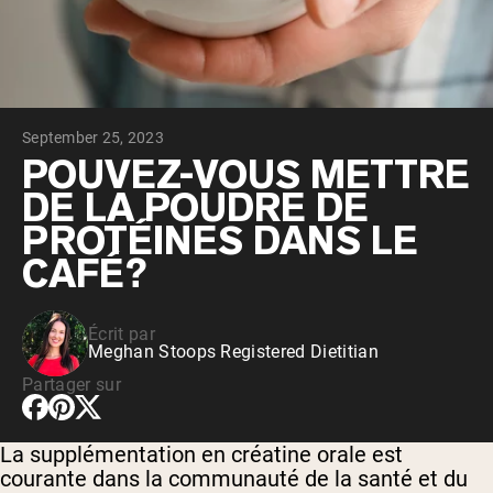
Whey au chocolat issu de vaches
nourries à l'herbe
Whey de lait de vache nourrie à l'herbe à
la vanille
Whey de vache nourrie à l'herbe
Shop All Protéines En Poudre
September 25, 2023
PROTÉINES VÉGANES
POUVEZ-VOUS METTRE
Meilleure Vente
DE LA POUDRE DE
Protéine de pois
PROTÉINES DANS LE
CAFÉ?
Écrit par
Shop All Protéines Véganes
Meghan Stoops Registered Dietitian
Partager sur
La supplémentation en créatine orale est
courante dans la communauté de la santé et du