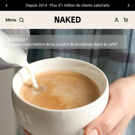
Livraison gratuite pour les commandes de 99 $ et plus
Menu
protéines
Pouvez-vous mettre de la poudre de protéines dans le café?
Termes de recherche populaires
”Protein Powder“
”Overnight Oats“
”Vegan protein“
”Collagen“
”Micellar Casein“
PROTÉINES EN POUDRE
Meilleure Vente
Protéine de pois
Protéine de Whey en Poudre
Peptides de collagène