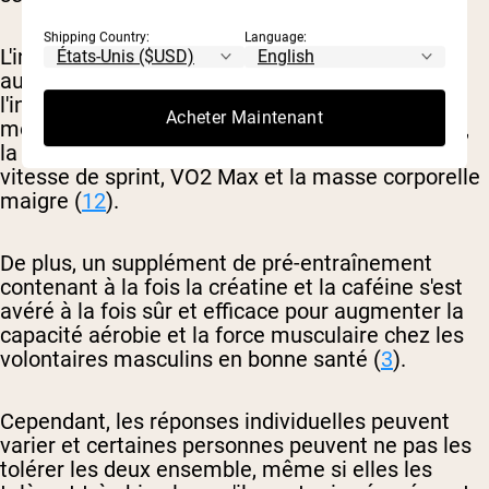
Shipping Country:
Language:
L'ingestion de caféine et de créatine peut
augmenter la puissance de l'entraînement à
l'intervalle à haute intensité (HIIT). Des études
Acheter Maintenant
montrent que lorsqu'ils sont combinés avec HIIT,
la créatine et la caféine peuvent augmenter la
vitesse de sprint, VO2 Max et la masse corporelle
maigre (
1
2
).
De plus, un supplément de pré-entraînement
contenant à la fois la créatine et la caféine s'est
avéré à la fois sûr et efficace pour augmenter la
capacité aérobie et la force musculaire chez les
volontaires masculins en bonne santé (
3
).
Cependant, les réponses individuelles peuvent
varier et certaines personnes peuvent ne pas les
tolérer les deux ensemble, même si elles les