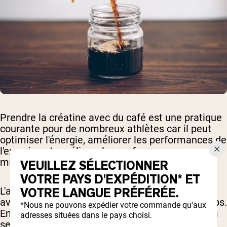
Prendre la créatine avec du café est une pratique
courante pour de nombreux athlètes car il peut
optimiser l'énergie, améliorer les performances de
l'exercice et améliorer les performances
musculaires.
VEUILLEZ SÉLECTIONNER
VOTRE PAYS D'EXPÉDITION* ET
L'ajout de créatine à la caféine ne devrait pas
VOTRE LANGUE PRÉFÉRÉE.
avoir d'interactions défavorables dans votre corps.
*Nous ne pouvons expédier votre commande qu'aux
En fait, les deux peuvent probablement très bien
adresses situées dans le pays choisi.
se compléter.