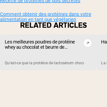
Recette de protéines de pois secrètes
Comment obtenir des protéines dans votre
alimentation en tant que végétarien
RELATED ARTICLES
Les meilleures poudres de protéine
Ha
whey au chocolat et beurre de
cacahuète de 2026
Qu'est-ce que la protéine de lactosérum chocolat beurre de
La 