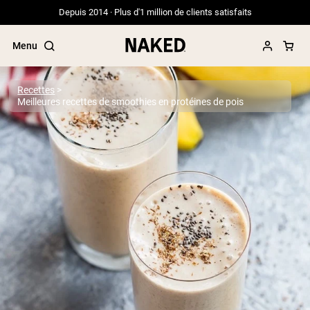
Depuis 2014 · Plus d'1 million de clients satisfaits
Menu
Recettes
Meilleures recettes de smoothies en protéines de pois
Termes de recherche populaires
”Protein Powder“
”Overnight Oats“
”Vegan protein“
”Collagen“
”Micellar Casein“
PROTÉINES EN POUDRE
Meilleure Vente
Protéine de pois
Protéine de Whey en Poudre
Peptides de collagène