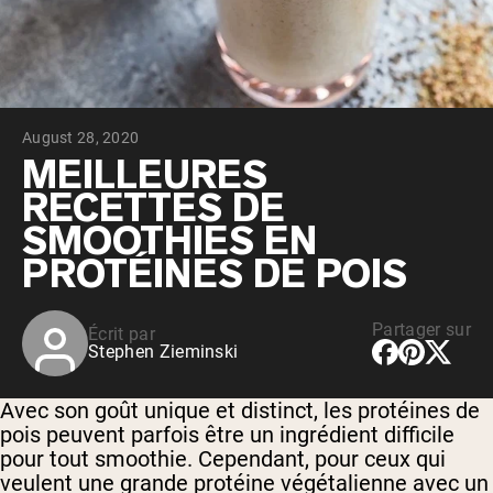
Whey au chocolat issu de vaches
nourries à l'herbe
Whey de lait de vache nourrie à l'herbe à
la vanille
Whey de vache nourrie à l'herbe
Shop All Protéines En Poudre
August 28, 2020
PROTÉINES VÉGANES
MEILLEURES
Meilleure Vente
RECETTES DE
Protéine de pois
SMOOTHIES EN
PROTÉINES DE POIS
Partager sur
Écrit par
Shop All Protéines Véganes
Stephen Zieminski
Avec son goût unique et distinct, les protéines de
pois peuvent parfois être un ingrédient difficile
pour tout smoothie. Cependant, pour ceux qui
veulent une grande protéine végétalienne avec un