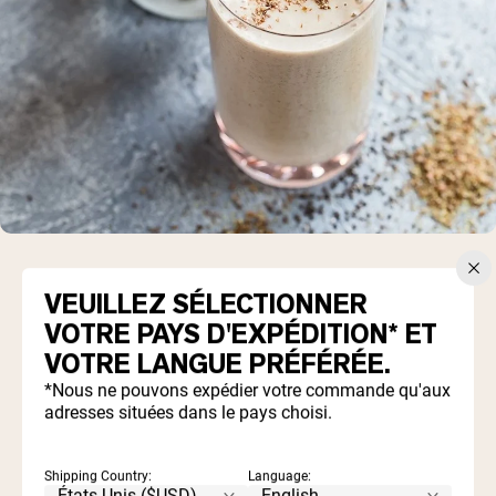
VEUILLEZ SÉLECTIONNER
VOTRE PAYS D'EXPÉDITION* ET
1 banane (mieux congelé)
VOTRE LANGUE PRÉFÉRÉE.
1 cuillère à soupe de beurre d'amande
*Nous ne pouvons expédier votre commande qu'aux
1 cuillère à soupe de graines de chia
adresses situées dans le pays choisi.
¾ tasse de lait d'amande
1 scoop
protéine de pois
Glace écrasée au goût.
Shipping Country:
Language: