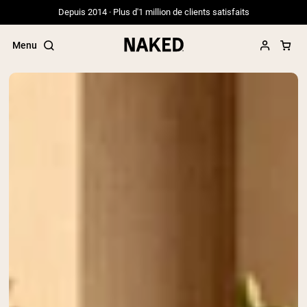
Depuis 2014 · Plus d'1 million de clients satisfaits
Menu
Termes de recherche populaires
”Protein Powder“
”Overnight Oats“
”Vegan protein“
”Collagen“
”Micellar Casein“
PROTÉINES EN POUDRE
Meilleure Vente
Protéine de pois
Protéine de Whey en Poudre
Peptides de collagène