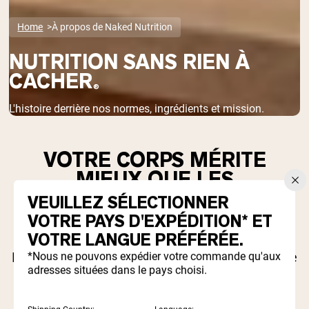
Home
À propos de Naked Nutrition
NUTRITION SANS RIEN À
CACHER
®
L'histoire derrière nos normes, ingrédients et mission.
VOTRE CORPS MÉRITE
MIEUX QUE LES
RACCOURCIS DE
VEUILLEZ SÉLECTIONNER
L'INDUSTRIE.
VOTRE PAYS D'EXPÉDITION* ET
VOTRE LANGUE PRÉFÉRÉE.
La plupart des entreprises de compléments se
*Nous ne pouvons expédier votre commande qu'aux
adresses situées dans le pays choisi.
cachent derrière des mélanges propriétaires,
des agents de remplissage artificiels et un