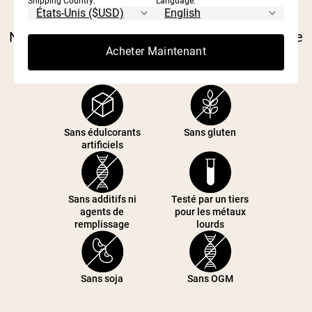
Shipping Country:
Language:
battage marketing. Nous avons créé Naked
Nutrition pour prouver qu'il existe une meilleure
Acheter Maintenant
voie.
Sans édulcorants
Sans gluten
artificiels
Sans additifs ni
Testé par un tiers
agents de
pour les métaux
remplissage
lourds
Sans soja
Sans OGM