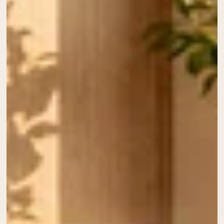
Whey au chocolat issu de vaches
nourries à l'herbe
Whey de lait de vache nourrie à l'herbe à
la vanille
Whey de vache nourrie à l'herbe
Shop All Protéines En Poudre
PROTÉINES VÉGANES
Meilleure Vente
Protéine de pois
Shop All Protéines Véganes