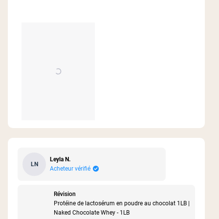
supplémentaires dont j'ai besoin. J'ai la chance
d'être à huit kilomètres du meilleur marché de
Marin County, CA, et je peux cuisiner avec les
meilleurs légumes, fruits et fruits de mer pour
obtenir les protéines nécessaires au maintien de
la santé et de la masse musculaire.
J'ai ajouté de la créatine de Naked Nutrition pour
compléter les exigences de l'exercice.
Leyla N.
LN
Acheteur vérifié
Révision
Protéine de lactosérum en poudre au chocolat 1LB |
Naked Chocolate Whey - 1LB