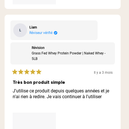
Liam
L
Réviseur vérifié
Révision
Grass Fed Whey Protein Powder | Naked Whey -
5LB
Il y a 3 mois
Noté
5
Très bon produit simple
sur
5
J'utilise ce produit depuis quelques années et je
étoiles
n'ai rien à redire. Je vais continuer à l'utiliser