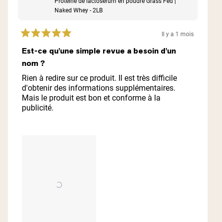
Protéine de lactosérum en poudre Grass Fed |
Naked Whey - 2LB
Il y a 1 mois
Noté
5
Est-ce qu'une simple revue a besoin d'un
sur
nom ?
5
étoiles
Rien à redire sur ce produit. Il est très difficile
d'obtenir des informations supplémentaires.
Mais le produit est bon et conforme à la
publicité.