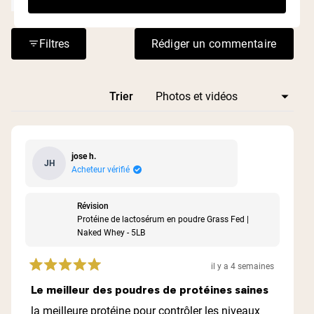
Diapositive
1
Filtres
Rédiger un commentaire
(S'ouvre dans une n
sélectionnée
Chargement...
Trier
jose h.
JH
Acheteur vérifié
Révision
Protéine de lactosérum en poudre Grass Fed |
Naked Whey - 5LB
il y a 4 semaines
Noté
5
Le meilleur des poudres de protéines saines
sur
5
la meilleure protéine pour contrôler les niveaux