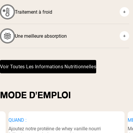
⁶
Traitement à froid
⁷
Une meilleure absorption
Voir Toutes Les Informations Nutritionnelles
⁸
MODE D'EMPLOI
QUAND :
MÉ
Ajoutez notre protéine de whey vanille nourri
Mé