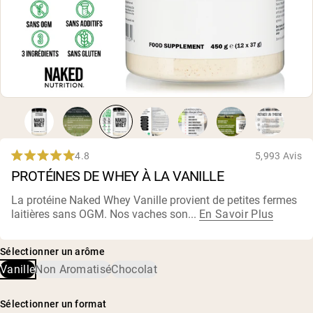
Whey au chocolat issu de vaches
nourries à l'herbe
Whey de lait de vache nourrie à l'herbe à
la vanille
Whey de vache nourrie à l'herbe
Shop All Protéines En Poudre
PROTÉINES VÉGANES
Meilleure Vente
Protéine de pois
4.8
5,993 Avis
Noté
PROTÉINES DE WHEY À LA VANILLE
4,8
sur
5
La protéine Naked Whey Vanille provient de petites fermes
étoiles
laitières sans OGM. Nos vaches son...
En Savoir Plus
Shop All Protéines Véganes
Sélectionner un arôme
Vanille
Non Aromatisé
Chocolat
Sélectionner un format