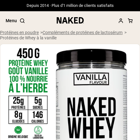
Depuis 2014 · Plus d'1 million de clients satisfaits
Menu
Protéines en poudre
Compléments de protéines de lactosérum
Protéines de Whey à la vanille
Termes de recherche populaires
”Protein Powder“
”Overnight Oats“
”Vegan protein“
”Collagen“
”Micellar Casein“
PROTÉINES EN POUDRE
Meilleure Vente
Protéine de pois
Protéine de Whey en Poudre
Peptides de collagène