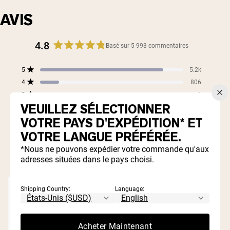
AVIS
4.8
Basé sur 5 993 commentaires
Noté
4,8
Total
Total
Total
Total
Total
5
5.2k
sur
Noté sur 5 étoiles
des
des
des
des
des
4
5
806
évaluations
avis
avis
commentaires
commentaires
Noté sur 5 étoiles
étoiles
à
4
3
2
1
3
6
Classé sur 5 étoiles
5
étoiles
étoiles
étoiles
étoile
VEUILLEZ SÉLECTIONNER
2
8
étoiles
:
:
:
:
Classé sur 5 étoiles
:
806
6
8
19
VOTRE PAYS D'EXPÉDITION* ET
1
19
Classé sur 5 étoiles
5.2k
VOTRE LANGUE PRÉFÉRÉE.
99%
*Nous ne pouvons expédier votre commande qu'aux
Je recommanderais ces produits
adresses situées dans le pays choisi.
Shipping Country:
Language:
Acheter Maintenant