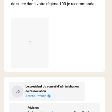
étoiles
de sucre dans votre régime 100 je recommande
Le président du conseil d'administration
de l'association
JQ
Acheteur vérifié
Révision