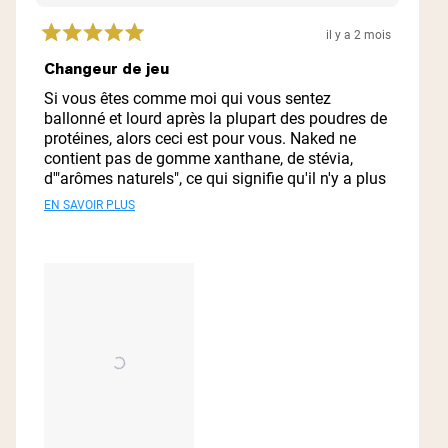
il y a 2 mois
Noté
5
Changeur de jeu
sur
5
Si vous êtes comme moi qui vous sentez
étoiles
ballonné et lourd après la plupart des poudres de
protéines, alors ceci est pour vous. Naked ne
contient pas de gomme xanthane, de stévia,
d'"arômes naturels", ce qui signifie qu'il n'y a plus
de sensation de lourdeur et de ballonnement, ni
EN SAVOIR PLUS
de saveur trop sucrée. Bien que de nombreux
utilisateurs mentionnent qu'il ne se mélange pas
bien, je le trouve extrêmement facile à secouer
sans qu'il ne colle à ma bouteille ou ne
s'agglomère (je n'utilise pas de glace). Il est
également très facile de l'enlever à l'eau tiède en
exerçant une forte pression, sans avoir besoin de
frotter. C'est la première protéine en poudre que
je peux simplement mettre dans ma bouteille de
shaker et ajouter de l'eau n'importe où pour créer
un shake rapide et facile sur le pouce et ne pas
être malade après.