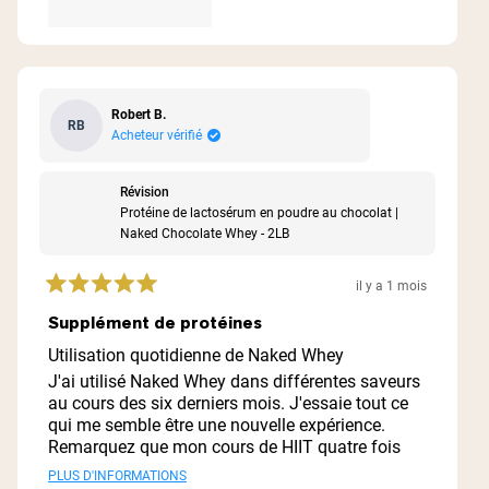
Robert B.
RB
Acheteur vérifié
Révision
Protéine de lactosérum en poudre au chocolat |
Naked Chocolate Whey - 2LB
il y a 1 mois
Noté
5
Supplément de protéines
sur
5
Utilisation quotidienne de Naked Whey
étoiles
J'ai utilisé Naked Whey dans différentes saveurs
au cours des six derniers mois. J'essaie tout ce
qui me semble être une nouvelle expérience.
Remarquez que mon cours de HIIT quatre fois
par semaine utilise les protéines
PLUS D'INFORMATIONS