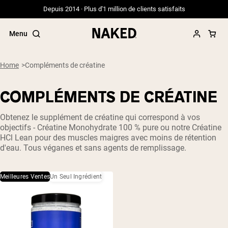
Depuis 2014 · Plus d'1 million de clients satisfaits
Menu
Home
Compléments de créatine
COMPLÉMENTS DE CRÉATINE
Termes de recherche populaires
Obtenez le supplément de
créatine
qui correspond à vos
”Protein Powder“
objectifs -
Créatine Monohydrate
100 % pure ou notre
Créatine
”Overnight Oats“
HCl
Lean pour des muscles maigres avec moins de rétention
”Vegan protein“
d'eau. Tous véganes et sans agents de remplissage.
”Collagen“
”Micellar Casein“
Meilleures Ventes
Un Seul Ingrédient
PROTÉINES EN POUDRE
Meilleure Vente
Protéine de pois
Protéine de Whey en Poudre
Peptides de collagène