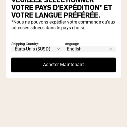
VOTRE PAYS D'EXPÉDITION* ET
Découvrez quelles protéines et quels compléments
VOTRE LANGUE PRÉFÉRÉE.
correspondent à vos objectifs et à votre alimentation.
*Nous ne pouvons expédier votre commande qu'aux
adresses situées dans le pays choisi.
Commencer Le Test
Shipping Country:
Language:
Acheter Maintenant