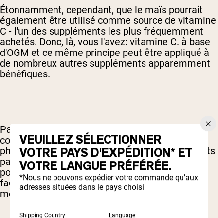
Étonnamment, cependant, que le maïs pourrait
également être utilisé comme source de vitamine
C - l'un des suppléments les plus fréquemment
achetés. Donc, là, vous l'avez: vitamine C. à base
d'OGM et ce même principe peut être appliqué à
de nombreux autres suppléments apparemment
bénéfiques.
Par exemple, de nombreux suppléments
VEUILLEZ SÉLECTIONNER
contiennent des substances appelées
phytochimiques - des produits chimiques produits
VOTRE PAYS D'EXPÉDITION* ET
par des plantes qui sont également bénéfiques
VOTRE LANGUE PRÉFÉRÉE.
pour l'homme. Ces phytochimiques peuvent
*Nous ne pouvons expédier votre commande qu'aux
facilement être extraits de plantes qui ont été
adresses situées dans le pays choisi.
modifiées d'une manière ou d'une autre.
Shipping Country:
Language: