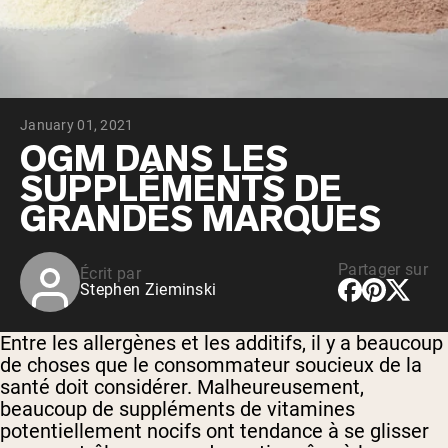
Whey au chocolat issu de vaches
nourries à l'herbe
Whey de lait de vache nourrie à l'herbe à
la vanille
Whey de vache nourrie à l'herbe
Shop All Protéines En Poudre
January 01, 2021
PROTÉINES VÉGANES
OGM DANS LES
Meilleure Vente
SUPPLÉMENTS DE
Protéine de pois
GRANDES MARQUES
Partager sur
Écrit par
Stephen Zieminski
Shop All Protéines Véganes
Entre les allergènes et les additifs, il y a beaucoup
de choses que le consommateur soucieux de la
santé doit considérer. Malheureusement,
beaucoup de suppléments de vitamines
potentiellement nocifs ont tendance à se glisser