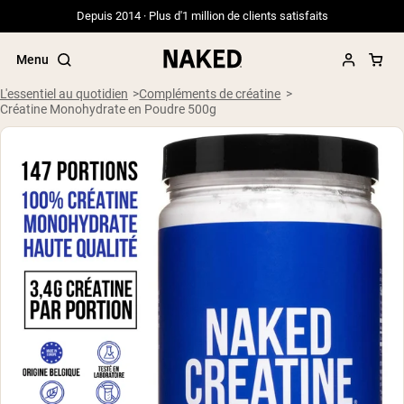
Depuis 2014 · Plus d'1 million de clients satisfaits
Menu
L'essentiel au quotidien
Compléments de créatine
Créatine Monohydrate en Poudre 500g
Termes de recherche populaires
”Protein Powder“
”Overnight Oats“
”Vegan protein“
”Collagen“
”Micellar Casein“
PROTÉINES EN POUDRE
Meilleure Vente
Protéine de pois
Protéine de Whey en Poudre
Peptides de collagène