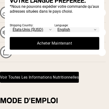
VOTRE LANGUE PRÉFÉRÉE.
*Nous ne pouvons expédier votre commande qu'aux
adresses situées dans le pays choisi.
Améliorer la force et les performances
Shipping Country:
Language:
Récupérer plus rapidement pendant l'exercice
Acheter Maintenant
Favoriser la prise de masse musculaire
⁴
⁵
Voir Toutes Les Informations Nutritionnelles
⁶
MODE D'EMPLOI