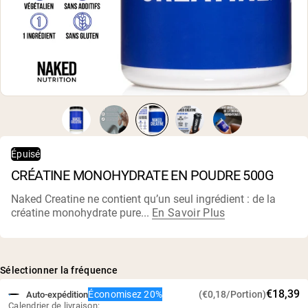
Whey au chocolat issu de vaches
nourries à l'herbe
Whey de lait de vache nourrie à l'herbe à
la vanille
Whey de vache nourrie à l'herbe
Shop All Protéines En Poudre
PROTÉINES VÉGANES
Meilleure Vente
Protéine de pois
Épuisé
CRÉATINE MONOHYDRATE EN POUDRE 500G
Naked Creatine ne contient qu’un seul ingrédient : de la
créatine monohydrate pure...
En Savoir Plus
Shop All Protéines Véganes
Sélectionner la fréquence
€18,39
Économisez 20%
(€0,18/Portion)
Auto-expédition
Calendrier de livraison: