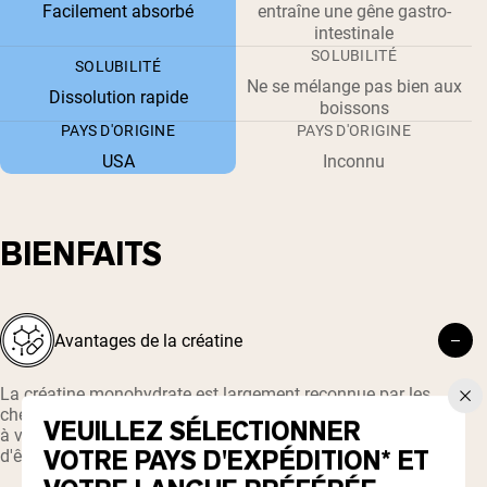
Facilement absorbé
entraîne une gêne gastro-
intestinale
SOLUBILITÉ
SOLUBILITÉ
Ne se mélange pas bien aux
Dissolution rapide
boissons
PAYS D'ORIGINE
PAYS D'ORIGINE
USA
Inconnu
BIENFAITS
Avantages de la créatine
La créatine monohydrate est largement reconnue par les
chercheurs comme étant sûre et efficace.
¹
La créatine fournit
VEUILLEZ SÉLECTIONNER
à vos muscles une énergie supplémentaire qui vous permet
VOTRE PAYS D'EXPÉDITION* ET
d'être plus performant à la salle de sport.
²
.