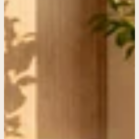
Whey au chocolat issu de vaches
nourries à l'herbe
Whey de lait de vache nourrie à l'herbe à
la vanille
Whey de vache nourrie à l'herbe
Shop All Protéines En Poudre
PROTÉINES VÉGANES
Meilleure Vente
Protéine de pois
Shop All Protéines Véganes