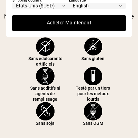
Shipping Country:
Language:
battage marketing. Nous avons créé Naked
Nutrition pour prouver qu'il existe une meilleure
Acheter Maintenant
voie.
Sans édulcorants
Sans gluten
artificiels
Sans additifs ni
Testé par un tiers
agents de
pour les métaux
remplissage
lourds
Sans soja
Sans OGM