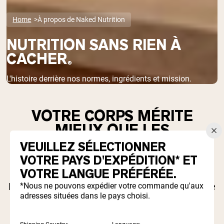
Home
À propos de Naked Nutrition
NUTRITION SANS RIEN À
CACHER
®
L'histoire derrière nos normes, ingrédients et mission.
VOTRE CORPS MÉRITE
MIEUX QUE LES
RACCOURCIS DE
VEUILLEZ SÉLECTIONNER
L'INDUSTRIE.
VOTRE PAYS D'EXPÉDITION* ET
VOTRE LANGUE PRÉFÉRÉE.
La plupart des entreprises de compléments se
*Nous ne pouvons expédier votre commande qu'aux
adresses situées dans le pays choisi.
cachent derrière des mélanges propriétaires,
des agents de remplissage artificiels et un