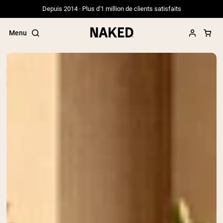
Depuis 2014 · Plus d'1 million de clients satisfaits
Menu
Termes de recherche populaires
”Protein Powder“
”Overnight Oats“
”Vegan protein“
”Collagen“
”Micellar Casein“
PROTÉINES EN POUDRE
Meilleure Vente
Protéine de pois
Protéine de Whey en Poudre
Peptides de collagène