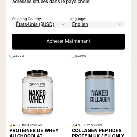
adresses situées dans le pays choisi.
Shipping Country:
Language:
4.8 | 8001 reviews
4.8 | 8001 reviews
Acheter Maintenant
PROTÉINE DE WHEY EN
PROTÉINES DE WHEY À
POUDRE
LA VANILLE
2280g
2280g
4.8 | 8001 reviews
4.9 | 872 reviews
PROTÉINES DE WHEY
COLLAGEN PEPTIDES
AU CHOCOLAT
PROTEIN UK / EU ONLY