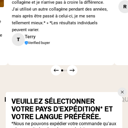
collagène et je n'arrive pas à croire la différence.
R
J'ai utilisé un autre collagène pendant des années,
mais après être passé à celui-ci, je me sens
e
tellement mieux.* » *Les résultats individuels
peuvent varier.
ce
Terry
T
Verified buyer
POUDRES DE PROTÉINES
ESSENTIELS Q
VEUILLEZ SÉLECTIONNER
VOTRE PAYS D'EXPÉDITION* ET
Best Seller
VOTRE LANGUE PRÉFÉRÉE.
*Nous ne pouvons expédier votre commande qu'aux