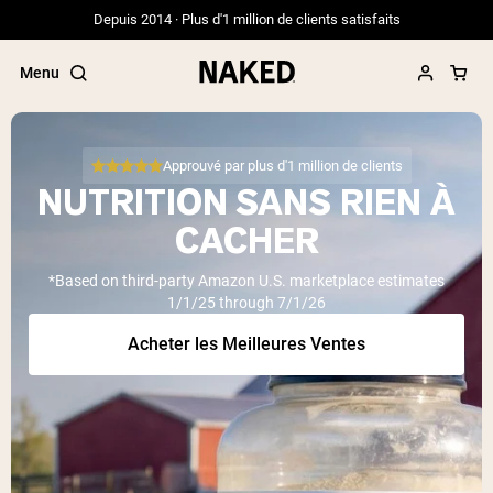
Depuis 2014 · Plus d'1 million de clients satisfaits
Menu
Approuvé par plus d'1 million de clients
NUTRITION SANS RIEN À
Termes de recherche populaires
CACHER
”Protein Powder“
*Based on third-party Amazon U.S. marketplace estimates
”Overnight Oats“
1/1/25 through 7/1/26
”Vegan protein“
”Collagen“
Acheter les Meilleures Ventes
”Micellar Casein“
PROTÉINES EN POUDRE
Meilleure Vente
Protéine de pois
Protéine de Whey en Poudre
Peptides de collagène