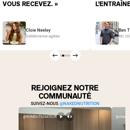
VOUS RECEVEZ. »
L’ENTRAÎN
Cloie Neeley
Ben T
Diététicienne agréée
RD, C
REJOIGNEZ NOTRE
COMMUNAUTÉ
SUIVEZ-NOUS
@NAKEDNUTRITION
@NOMDUTILISATEUR
@charlex