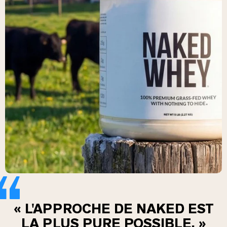
Whey au chocolat issu de vaches
nourries à l'herbe
Whey de lait de vache nourrie à l'herbe à
la vanille
Whey de vache nourrie à l'herbe
Shop All Protéines En Poudre
PROTÉINES VÉGANES
Meilleure Vente
Protéine de pois
Shop All Protéines Véganes
« L'APPROCHE DE NAKED EST
LA PLUS PURE POSSIBLE. »