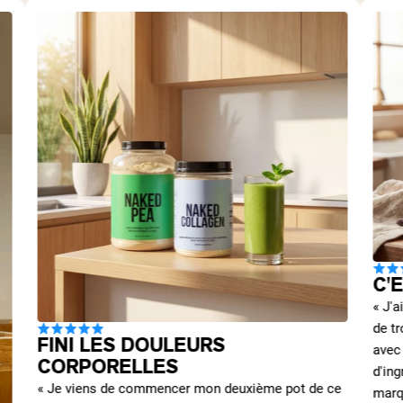
C'
« J'
de t
FINI LES DOULEURS
avec 
CORPORELLES
d'ing
« Je viens de commencer mon deuxième pot de ce
marq