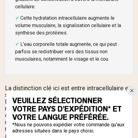
cellulaire.
Cette hydratation intracellulaire augmente le
volume musculaire, la signalisation cellulaire et la
synthèse des protéines.
L'eau corporelle totale augmente, ce qui peut
parfois se redistribuer vers des tissus non
musculaires, notamment le visage et le cou.
La distinction clé ici est entre intracellulaire et
sous-cutané. La plupart de la rétention d'eau
VEUILLEZ SÉLECTIONNER
liée à la créatine reste à l'intérieur des cellules
VOTRE PAYS D'EXPÉDITION* ET
musculaires, ce qui est en fait bénéfique. Cela
contribue à l'apparence plus pleine et plus
VOTRE LANGUE PRÉFÉRÉE.
dense que les athlètes remarquent dans leurs
*Nous ne pouvons expédier votre commande qu'aux
muscles, et soutient l'environnement
adresses situées dans le pays choisi.
anabolique nécessaire à la croissance