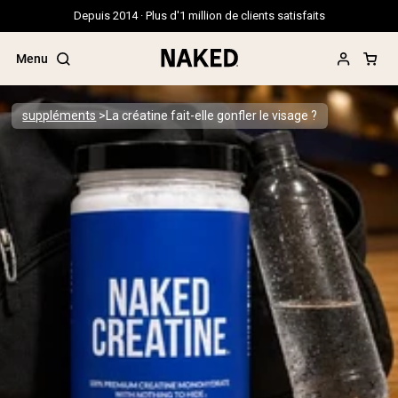
Depuis 2014 · Plus d'1 million de clients satisfaits
Menu
suppléments
La créatine fait-elle gonfler le visage ?
Termes de recherche populaires
”Protein Powder“
”Overnight Oats“
”Vegan protein“
”Collagen“
”Micellar Casein“
PROTÉINES EN POUDRE
Meilleure Vente
Protéine de pois
Protéine de Whey en Poudre
Peptides de collagène