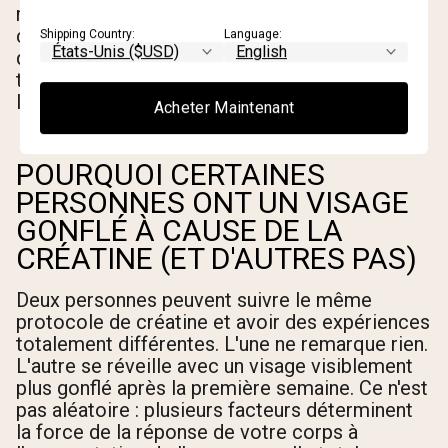
musculaire. Le problème survient lorsque l'eau
corporelle totale augmente suffisamment pour
Shipping Country:
Language:
que certains fluides se redistribuent vers les
tissus mous en dehors des muscles, y compris
le visage et le cou, où cela devient visible.
Acheter Maintenant
POURQUOI CERTAINES
PERSONNES ONT UN VISAGE
GONFLÉ À CAUSE DE LA
CRÉATINE (ET D'AUTRES PAS)
Deux personnes peuvent suivre le même
protocole de créatine et avoir des expériences
totalement différentes. L'une ne remarque rien.
L'autre se réveille avec un visage visiblement
plus gonflé après la première semaine. Ce n'est
pas aléatoire : plusieurs facteurs déterminent
la force de la réponse de votre corps à