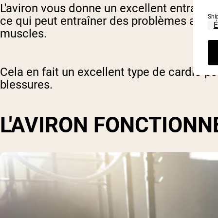
L'aviron vous donne un excellent entraînem
Shi
ce qui peut entraîner des problèmes avec le
muscles.
Cela en fait un excellent type de cardio p
blessures.
L'AVIRON FONCTIONN