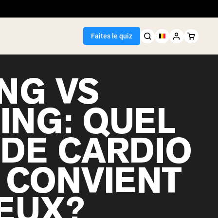
Faites le quiz
NG VS
ING: QUEL
Meilleure Vente
 DE CARDIO
de pois
 CONVIENT
IEUX?