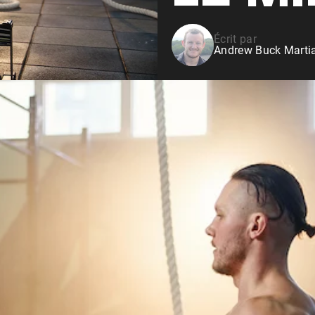
Shop All P
vanille
Whey de vache nourrie à
l'herbe
Écrit par
Andrew Buck Martia
Shop All Protéines En Poudre