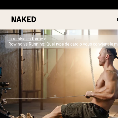
la remise en forme
Rowing vs Running: Quel type de cardio vous convient le m
PROTÉIN
Termes de recherche populaires
POUDRE
”Protein Powder“
”Overnight Oats“
”Vegan protein“
”Collagen“
”Micellar Casein“