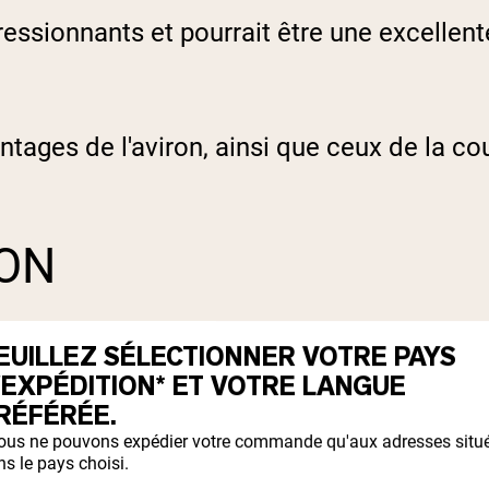
essionnants et pourrait être une excellent
antages de l'aviron, ainsi que ceux de la 
RON
plus des principaux avantages réguliers de 
EUILLEZ SÉLECTIONNER VOTRE PAYS
'EXPÉDITION* ET VOTRE LANGUE
RÉFÉRÉE.
IMPACT
ous ne pouvons expédier votre commande qu'aux adresses situ
s le pays choisi.