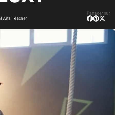
rotéines Véganes
Partager sur
l Arts Teacher