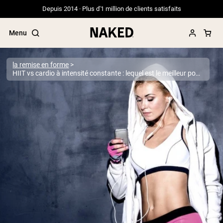
Depuis 2014 · Plus d'1 million de clients satisfaits
Menu
la remise en forme
HIIT vs cardio à intensité constante : lequel est le meilleur pour vous ?
Termes de recherche populaires
”Protein Powder“
”Overnight Oats“
”Vegan protein“
”Collagen“
”Micellar Casein“
PROTÉINES EN POUDRE
Meilleure Vente
Protéine de pois
Protéine de Whey en Poudre
Peptides de collagène