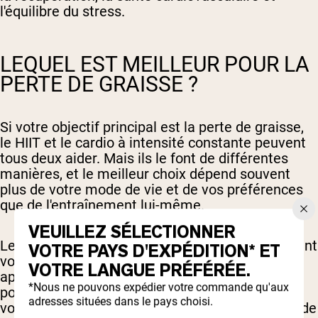
l'équilibre du stress.
LEQUEL EST MEILLEUR POUR LA
PERTE DE GRAISSE ?
Si votre objectif principal est la perte de graisse,
le HIIT et le cardio à intensité constante peuvent
tous deux aider. Mais ils le font de différentes
manières, et le meilleur choix dépend souvent
plus de votre mode de vie et de vos préférences
que de l'entraînement lui-même.
VEUILLEZ SÉLECTIONNER
Le HIIT brûle rapidement des calories et maintient
VOTRE PAYS D'EXPÉDITION* ET
votre métabolisme élevé pendant des heures
VOTRE LANGUE PRÉFÉRÉE.
après la fin de l'exercice, grâce à l'effet
*Nous ne pouvons expédier votre commande qu'aux
postcombustion (ou EPOC), ce qui signifie que
adresses situées dans le pays choisi.
votre corps continue d'utiliser plus d'oxygène et de