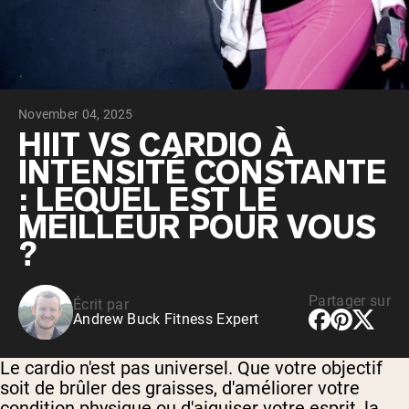
Whey au chocolat issu de vaches
nourries à l'herbe
Whey de lait de vache nourrie à l'herbe à
la vanille
Whey de vache nourrie à l'herbe
Shop All Protéines En Poudre
November 04, 2025
PROTÉINES VÉGANES
HIIT VS CARDIO À
Meilleure Vente
INTENSITÉ CONSTANTE
Protéine de pois
: LEQUEL EST LE
MEILLEUR POUR VOUS
?
Shop All Protéines Véganes
Partager sur
Écrit par
Andrew Buck Fitness Expert
Le cardio n'est pas universel. Que votre objectif
soit de brûler des graisses, d'améliorer votre
condition physique ou d'aiguiser votre esprit, la