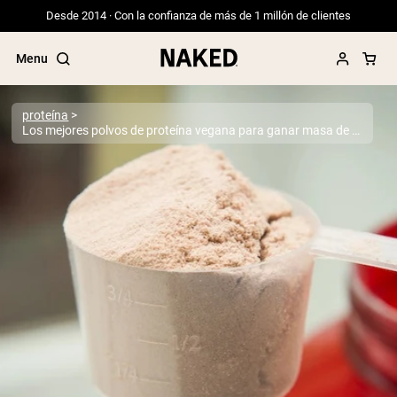
Desde 2014 · Con la confianza de más de 1 millón de clientes
Menu
proteína
Los mejores polvos de proteína vegana para ganar masa de 2026
Términos de Búsqueda Populares
”Protein Powder“
”Overnight Oats“
”Vegan protein“
”Collagen“
”Micellar Casein“