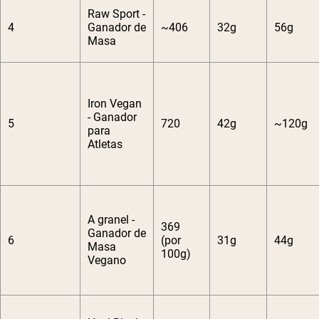
Raw Sport -
4
Ganador de
~406
32g
56g
Masa
Iron Vegan
- Ganador
5
720
42g
~120g
para
Atletas
A granel -
369
Ganador de
6
(por
31g
44g
Masa
100g)
Vegano