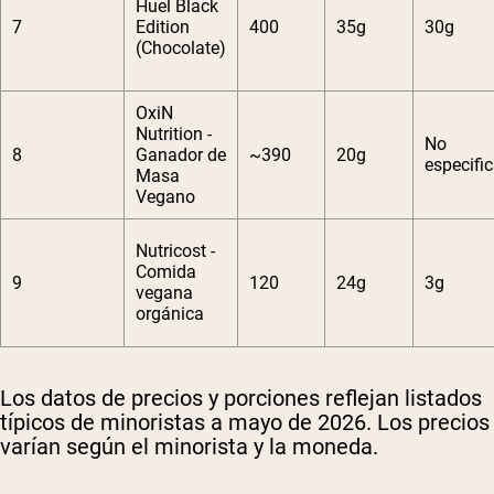
Huel Black
7
Edition
400
35g
30g
(Chocolate)
OxiN
Nutrition -
No
8
Ganador de
~390
20g
especifi
Masa
Vegano
Nutricost -
Comida
9
120
24g
3g
vegana
orgánica
Los datos de precios y porciones reflejan listados
típicos de minoristas a mayo de 2026. Los precios
varían según el minorista y la moneda.