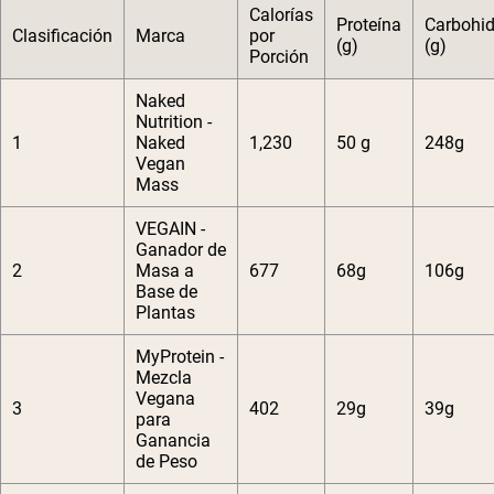
Calorías
Proteína
Carbohid
Clasificación
Marca
por
(g)
(g)
Porción
Naked
Nutrition -
1
Naked
1,230
50 g
248g
Vegan
Mass
VEGAIN -
Ganador de
2
Masa a
677
68g
106g
Base de
Plantas
MyProtein -
Mezcla
Vegana
3
402
29g
39g
para
Ganancia
de Peso